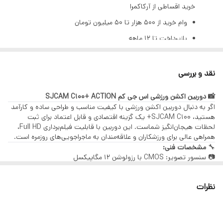
خرید اقساطی از آرکاکمرا
سایر توضیحات
برنامه iOS/Android با ابزارهای ویرایش
وام خرید از ۵۰۰ هزار تا ۵۰ میلیون تومان
بازپرداخت تا ۱۲ ماهه
بهره ۲٪ ماهانه (۲۳٪ سالیانه)
تنها با یک چک صیادی | بدون ضامن | بدون سپرده
نقد و بررسی
مراحل دریافت وام (GSM PAY)
📸 دوربین اکشن ورزشی اس جی کم SJCAM C100+ ACTION
ثبت اطلاعات هویتی و استعلام بانکی
اگر به دنبال دوربین اکشن ورزشی با کیفیت مناسب و طراحی ساده و کارآمد
هستید، SJCAM C100+ یک گزینه اقتصادی و قابل اعتماد برای ثبت
دریافت رتبه اعتباری
لحظات هیجان‌انگیز شماست. این دوربین با قابلیت فیلم‌برداری Full HD،
پرداخت هزینه خدمات
همراهی عالی برای ورزشکاران و علاقه‌مندان به ماجراجویی‌های روزمره است.
🔧
مشخصات فنی:
بارگذاری چک صیادی
📷 سنسور تصویر: CMOS با رزولوشن 12 مگاپیکسل
امضای الکترونیک و قرارداد بانکی
🎥 فیلم‌برداری: Full HD 1080p با نرخ 30 فریم بر ثانیه
📏 زاویه دید: 140 درجه عریض
کالاهای قابل خرید
نظرات
🔋 باتری: 900 میلی‌آمپر ساعت با عمر حدود 70 دقیقه فیلم‌برداری
🖥️ صفحه‌نمایش: LCD 2 اینچ برای مشاهده زنده و تنظیمات
تمامی محصولات فروشگاه آرکاکمرا:
⚙️ اتصال: وای‌فای برای کنترل و انتقال فایل‌ها
دوربین، لنز، گیمبال، هلیشات، نورپردازی، میکروفون و
✅
ویژگی‌های برجسته: