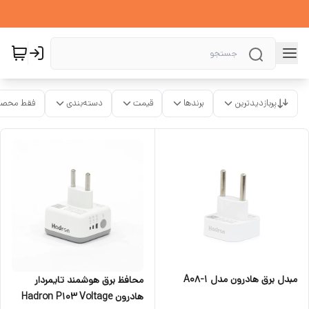
پربازدیدترین
برندها
قیمت
دسته‌بندی
فقط محصو
مبدل برق هادرون مدل A08-1
محافظ برق هوشمند تایمردار
هادرون Hadron P103 Voltage