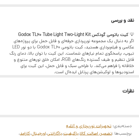
بهره ۲٪ ماهانه (۲۳٪ سالیانه)
طول
75 سانت
تنها با یک چک صیادی | بدون ضامن | بدون سپرده
نقد و بررسی
قدرت
18 وات
مراحل دریافت وام (GSM PAY)
ثبت اطلاعات هویتی و استعلام بانکی
💡
کیت باتومی گودکس Godox TL60 Tube Light Two-Light Kit
اگر به دنبال یک مجموعه نورپردازی حرفه‌ای و قابل حمل برای پروژه‌های
دریافت رتبه اعتباری
عکاسی و فیلم‌برداری هستید، کیت باتومی Godox TL60 با دو نور LED
پرداخت هزینه خدمات
تیوپ، پاسخگوی تمام نیازهای شماست. این کیت با توان بالا، دمای رنگ
قابل تنظیم و طیف گسترده رنگ‌های RGB، امکان خلق نورهای متنوع و
بارگذاری چک صیادی
خلاقانه را فراهم می‌کند. با طراحی سبک و قابل حمل، این کیت برای
استودیوها و لوکیشن‌های پرتابل ایده‌آل است.
امضای الکترونیک و قرارداد بانکی
🔧
مشخصات فنی:
کالاهای قابل خرید
نوع نور: دو عدد LED باتومی RGB
نظرات
مدل: Godox TL60
تمامی محصولات فروشگاه آرکاکمرا:
طول هر نور: ۶۰ سانتی‌متر
دوربین، لنز، گیمبال، هلیشات، نورپردازی، میکروفون و تجهیزات
توان خروجی: هر نور ۶۰ وات واقعی
دمای رنگ: ۲۷۰۰K تا ۶۵۰۰K + طیف کامل رنگ‌های RGB
آتلیه
شدت روشنایی: قابل تنظیم ۰ تا ۱۰۰٪
افکت‌های نوری: شامل جلوه‌های سینمایی متنوع
ثبت‌نام از طریق لینک:
دسته‌بندی
:
تجهیزات نورپردازی و آتلیه
منبع تغذیه: باتری داخلی قابل شارژ و امکان استفاده با برق مستقیم
ثبت‌نام در سامانه GSM PAY
برچسب‌ها :
تضمین اصالت کالا
،
باکیفیت
،
باگارانتی
،
اورجینال
،
کارامد
،
زمان کارکرد: تا ۲ ساعت با نور متوسط