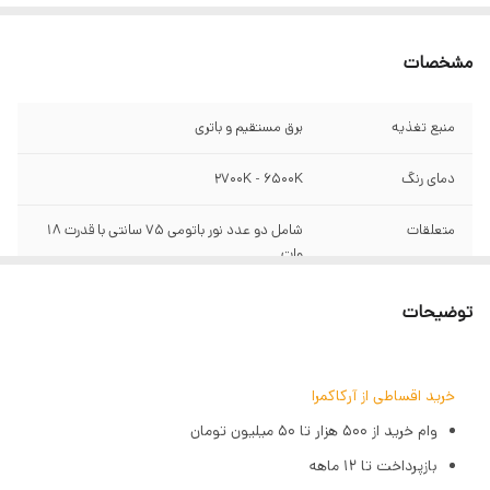
مشخصات
منبع تغذیه
برق مستقیم و باتری
دمای رنگ
2700K - 6500K
متعلقات
شامل دو عدد نور باتومی 75 سانتی با قدرت 18
وات
قابلیت
با قابلیت تغییر کلوین از 2700 تا 6500 - تغییر رنگ
توضیحات
فیلتر داخلی
دارای 40 فیلتر داخلی
خرید اقساطی از آرکاکمرا
با
CRI/TLCI: 96/98
وام خرید از ۵۰۰ هزار تا ۵۰ میلیون تومان
تعداد فیلتر
دارای 40 فیلتر داخلی
بازپرداخت تا ۱۲ ماهه