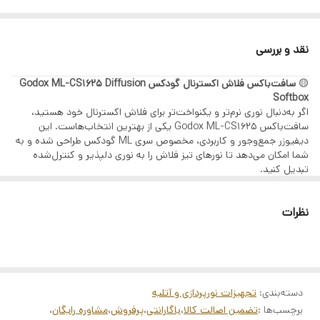
بهره ۲٪ ماهانه (۲۳٪ سالیانه)
تنها با یک چک صیادی | بدون ضامن | بدون سپرده
نقد و بررسی
مراحل دریافت وام (GSM PAY)
ثبت اطلاعات هویتی و استعلام بانکی
🟡
سافت‌باکس فلاش اکسترنال گودکس Godox ML-CS1625 Diffusion
Softbox
دریافت رتبه اعتباری
اگر به‌دنبال نوری نرم‌تر و یکنواخت‌تر برای فلاش اکسترنال خود هستید،
پرداخت هزینه خدمات
سافت‌باکس Godox ML-CS1625 یکی از بهترین انتخاب‌هاست. این
دیفیوزر جمع‌وجور و کاربردی، مخصوص سری ML گودکس طراحی شده و به
بارگذاری چک صیادی
شما امکان می‌دهد تا نورهای تیز فلاش را به نوری دلپذیر و کنترل‌شده
تبدیل کنید.
امضای الکترونیک و قرارداد بانکی
🔧
مشخصات فنی
کالاهای قابل خرید
ابعاد سافت‌باکس: 16×25 سانتی‌متر
نظرات
نوع: سافت‌باکس دیفیوزر مخصوص فلاش اکسترنال
تمامی محصولات فروشگاه آرکاکمرا:
طراحی: سبک، پرتابل و انعطاف‌پذیر
دوربین، لنز، گیمبال، هلیشات، نورپردازی، میکروفون و تجهیزات
سازگاری: مناسب برای فلاش‌های گودکس ML، مانند ML60، ML60Bi،
ML100Bi و سایر فلاش‌های LED کوچک با سایز مشابه
آتلیه
نصب آسان: اتصال سریع و بی‌دردسر به هد نور
جنس بدنه: پارچه مقاوم و دیفیوزر سفید برای پراکندگی متعادل نور
ثبت‌نام از طریق لینک:
دسته‌بندی
:
تجهیزات نورپردازی و آتلیه
✅
ویژگی‌های برجسته
ثبت‌نام در سامانه GSM PAY
برچسب‌ها :
تضمین اصالت کالا
،
باگارانتی
،
پرفروش
،
مشاوره رایگان
،
نرم‌کردن نور برای حذف سایه‌های تند