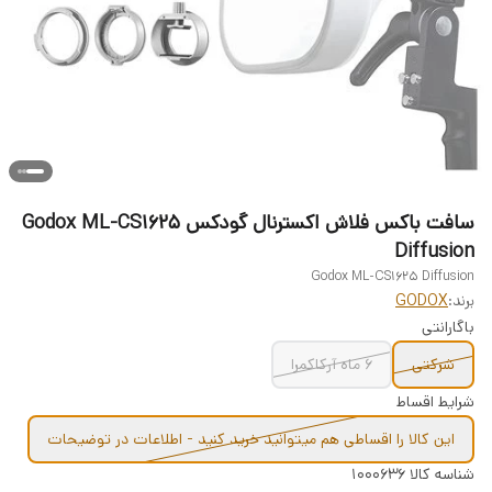
سافت باکس فلاش اکسترنال گودکس Godox ML-CS1625
Diffusion
Godox ML-CS1625 Diffusion
برند:
GODOX
باگارانتی
شرکتی
6 ماه آرکاکمرا
شرایط اقساط
این کالا را اقساطی هم میتوانید خرید کنید - اطلاعات در توضیحات
شناسه کالا
1000636