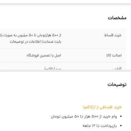
مشخصات
خرید اقساط
بابت ضمانت! اطلاعات در توضیحات
اصالت کالا
اصل با تضمین فروشگاه
گارانتی
سبز آرکاکمرا
کاربرد
نرم‌کننده نور
توضیحات
مناسب برای
نورهای سری
TT685II/ML30/ML30BI/ML60/ML60BI
خرید اقساطی از آرکاکمرا
وام خرید از ۵۰۰ هزار تا ۵۰ میلیون تومان
نوع سافت باکس
اختصاصی
بازپرداخت تا ۱۲ ماهه