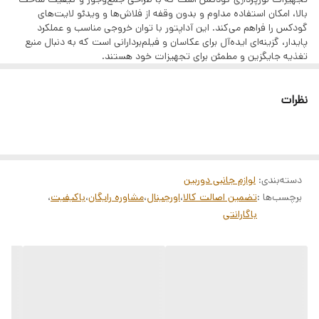
بالا، امکان استفاده مداوم و بدون وقفه از فلاش‌ها و ویدئو لایت‌های
گودکس را فراهم می‌کند. این آداپتور با توان خروجی مناسب و عملکرد
پایدار، گزینه‌ای ایده‌آل برای عکاسان و فیلم‌بردارانی است که به دنبال منبع
تغذیه جایگزین و مطمئن برای تجهیزات خود هستند.
🔧
مشخصات فنی:
مدل: Godox VC-1
نظرات
نوع: آداپتور برق مستقیم
ورودی: استاندارد جهانی (100-240 ولت)
خروجی: ولتاژ و جریان متناسب با تجهیزات گودکس
طراحی جمع‌وجور و سبک
✅
ویژگی‌های برجسته:
منبع تغذیه پایدار و ایمن برای تجهیزات گودکس
دسته‌بندی
:
لوازم جانبی دوربین
محافظت در برابر نوسانات برق و افزایش طول عمر دستگاه‌ها
برچسب‌ها :
تضمین اصالت کالا
،
اورجینال
،
مشاوره رایگان
،
باکیفیت
،
طراحی فشرده و حمل آسان
باگارانتی
سازگار با انواع فلاش‌ها و نورهای ویدئویی گودکس
عملکرد بدون وقفه و قابل اعتماد
📌
مناسب برای:
دارندگان تجهیزات نورپردازی گودکس
عکاسان و فیلم‌بردارانی که به منبع تغذیه پایدار نیاز دارند
استفاده در استودیوها و محیط‌های کاری مختلف
⚠️
نکات مهم:
از استفاده با تجهیزات غیر سازگار خودداری کنید