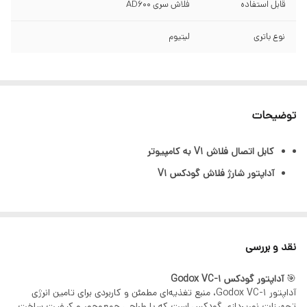
قابل استفاده
فلاش سری AD600
نوع باتری
لیتیوم
توضیحات
کابل اتصال فلاش V1 به کامپیوتر
آداپتور شارژ فلاش گودکس V1
نقد و بررسی
🎯
آداپتور گودکس Godox VC-1
آداپتور Godox VC-1، منبع تغذیه‌ای مطمئن و کاربردی برای تامین انرژی
تجهیزات نورپردازی گودکس است که با طراحی جمع‌وجور و کیفیت ساخت