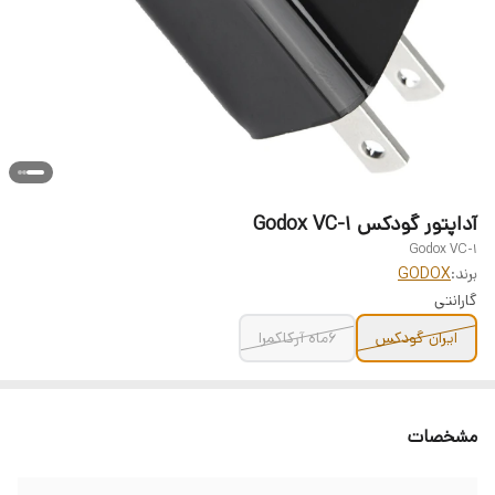
آداپتور گودکس Godox VC-1
Godox VC-1
برند:
GODOX
گارانتی
ایران گودکس
6ماه آرکاکمرا
مشخصات