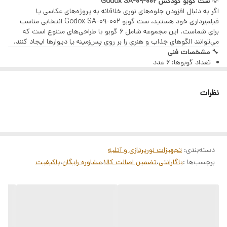
💡
ست گوبو گودکس Godox SA-09-002
اگر به دنبال افزودن جلوه‌های نوری خلاقانه به پروژه‌های عکاسی یا
فیلم‌برداری خود هستید، ست گوبو Godox SA-09-002 انتخابی مناسب
برای شماست. این مجموعه شامل ۶ گوبو با طراحی‌های متنوع است که
می‌توانند الگوهای جذاب و هنری را بر روی پس‌زمینه یا دیوارها ایجاد کنند.
🔧
مشخصات فنی
تعداد گوبوها: ۶ عدد
جنس: استیل ضدزنگ با برش لیزری
قطر هر گوبو: ۶۶ میلی‌متر
نظرات
قطر تصویر قابل نمایش: حدود ۴۵ میلی‌متر
سازگاری: مناسب برای استفاده با Godox SA-P Projection
Attachment، Godox S30، S60، S60Bi، و سایر پروژکتورهای با مانت
Bowens S که از گوبوهای سایز M پشتیبانی می‌کنند
✅
ویژگی‌های برجسته
طراحی دقیق با برش‌های لیزری برای ایجاد تصاویر واضح و شفاف
دسته‌بندی
:
تجهیزات نورپردازی و آتلیه
مقاومت بالا و مناسب برای استفاده در شرایط دمایی مختلف
برچسب‌ها :
باگارانتی
،
تضمین اصالت کالا
،
مشاوره رایگان
،
باکیفیت
تنوع در الگوها شامل طرح‌هایی مانند درخت، قلب، برگ، ستاره و
الگوهای شکسته نور
سازگاری گسترده با انواع پروژکتورها و نورپردازی‌های استودیویی
📌
مناسب برای
عکاسی پرتره و مدلینگ
فیلم‌برداری تبلیغاتی و صنعتی
ایجاد جلوه‌های نوری در تئاتر و صحنه‌های نمایشی