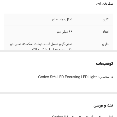
مشخصات
کاربرد
شکل دهنده نور
ابعاد
66 میلی متر
دارای
شش گوبو شامل قلب، درخت، شکسته شدن دو
برگ، ستاره فوران U شکل و الگو
تعداد
۶ تایی
توضیحات
مناسب: Godox S30 LED Focusing LED Light
نقد و بررسی