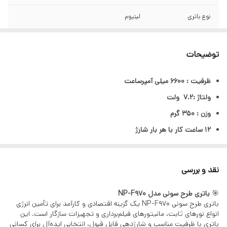
نوع باتری
لیتیوم
سازگار با
دوربین های هندی کم سونی
توضیحات
ظرفیت : 6600 میلی آمپرساعت
ولتاژ :7.2 ولت
وزن : 350 گرم
12 ساعت کار با هر بار شارژ
نقد و بررسی
🎯
باتری طرح سونی مدل NP-F970
باتری طرح سونی NP-F970 یک گزینه اقتصادی و کارآمد برای تأمین انرژی
انواع نورهای ثابت، مانیتورهای فیلم‌برداری و تجهیزات سازگار است. این
باتری با ظرفیت مناسب و شارژدهی قابل قبول، انتخابی ایده‌آل برای کسانی