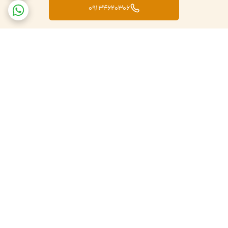
09134620306
برگشت به بالا
تضمین اصالت کالا
ارسال کالا