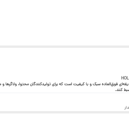
۳۰۰ متر
حذف نویز محیطی
نگهداری شارژ تا 30 ساعت
دارای دو عدد فرستنده مجهز به Omni Mics
U، یک میکروفون بی‌سیم یقه‌ای فوق‌العاده سبک و با کیفیت است که برای تولیدکنندگان محتوا،
ن‌ها