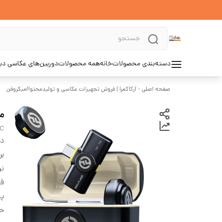
دسته‌بندی محصولات
خانه
همه محصولات
دوربین‌های عکاسی د
صفحه اصلی - آرکاکمرا | فروش تجهیزات عکاسی و تولیدمحتوا
/
میکروفن
می
-C
دس
بر
نو
قا
پا
حد