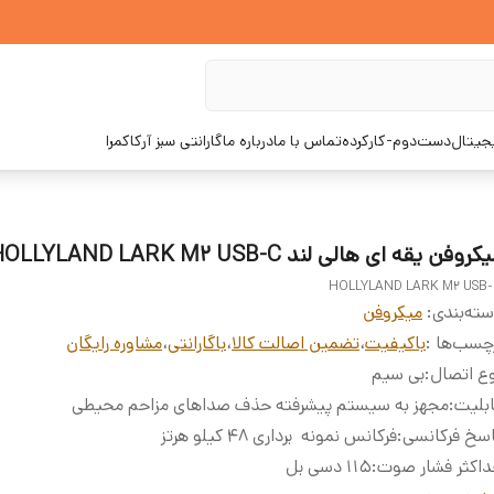
یجیتال
دست‌دوم-کارکرده
تماس با ما
درباره ما
گارانتی سبز آرکاکمرا
کروفن یقه ای هالی لند HOLLYLAND LARK M2 USB-C
HOLLYLAND LARK M2 USB
ته‌بندی
:
میکروفن
چسب‌ها :
باکیفیت
،
تضمین اصالت کالا
،
باگارانتی
،
مشاوره رایگان
ع اتصال
:
بی سیم
بلیت‌
:
مجهز به سیستم پیشرفته حذف صداهای مزاحم محیطی
سخ فرکانسی
:
فرکانس نمونه برداری 48 کیلو هرتز
اکثر فشار صوت
:
115 دسی بل