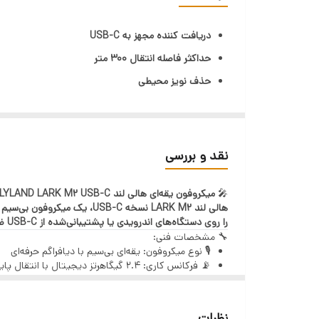
حداکثر فاصله انتقال
دریافت کننده مجهز به USB-C
با قابلیت
حداکثر فاصله انتقال 300 متر
حذف نویز محیطی
باطری
قابل کنترل توسط اندروید و iOS
قابلیت دوم
دارای دو عدد فرستنده مجهز به Omni Mics
48kHz 24-Bit Hi-Fi Sound
نقد و بررسی
دارای LED نمایشگر میزان باطری
🎤
میکروفون یقه‌ای هالی لند HOLLYLAND LARK M2 USB-C
کیس شارژر
هالی لند LARK M2 نسخه SB-C
نگهداری شارژ تا 30 ساعت
را روی دستگاه‌های اندرویدی یا پشتیبانی‌شده از USB-C ضبط کنند.
🔧 مشخصات فنی:
دارای عمق 24 بیت
🎙️ نوع میکروفون: یقه‌ای بی‌سیم با دیافراگم حرفه‌ای
فرکانس نمونه برداری 48 کیلو هرتز
📡 فرکانس کاری: ۲.۴ گیگاهرتز دیجیتال با انتقال پایدار
🔋 دوام باتری: ۱۰ ساعت برای هر فرستنده
قابلیت فشار تا 115 دسی بل
💼 کیس شارژ مغناطیسی با قابلیت شارژ کامل میکروف
🔌 خروجی گیرنده: مستقیم USB-C (بدون نیاز به تبدیل)
نظرات