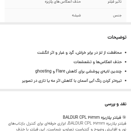
تاثیر فیلتر
حذف انعکاس های پلاریزه
جنس
شیشه
پوشش چند لایه
دارد
توضیحات
محافظت از لنز در برابر خراش، گرد و غبار و اثر انگشت
حذف انعکاس‌ها و تشعشعات
چندین لایه‌ی پوششی برای کاهش Flare و ghosting
تیره‌تر کردن رنگ آبی آسمان با کاهش اثر مه یا تاری در تصویر
شیشه با کیفیت با ضخامت بسیار کم برای کاهش شدت پدیده‌ی
Vignetting
نقد و بررسی
غنی‌تر کردن رنگ‌ها
🎯
فیلتر پلاریزه BALDUR CPL 67mm
وزن بسیار کم
فیلتر پلاریزه BALDUR CPL 67mm، ابزاری حرفه‌ای برای کنترل بازتاب‌های
قاب مشکی برای کاهش انعکاس از فیلتر
نور و افزایش وضوح و کنتراست تصاویر شماست. این فیلتر با حذف