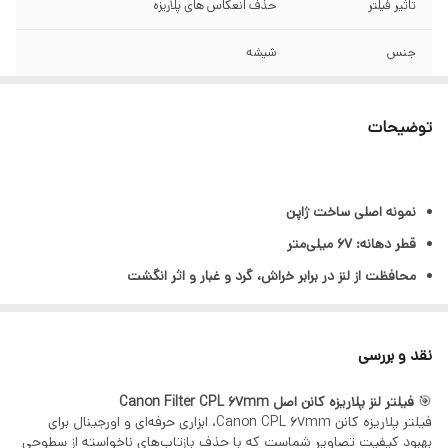
تاثیر فیلتر
حذف انعکاس های پلاریزه
جنس
شیشه
ساخت
ژاپن
توضیحات
پوشش چند لایه
دارد
نمونه اصلی ساخت ژاپن
قطر دهانه: 67 میلی‌متر
محافظت از لنز در برابر خراش، گرد و غبار و اثر انگشت
حذف انعکاس‌ها و تشعشعات
چندین لایه‌ی پوششی برای کاهش Flare و ghosting
نقد و بررسی
تیره‌تر کردن رنگ آبی آسمان با کاهش اثر مه یا تاری در تصویر
🎯
فیلتر لنز پلاریزه کانن اصل Canon Filter CPL 67mm
شیشه با کیفیت با ضخامت بسیار کم برای کاهش شدت پدیده‌ی
فیلتر پلاریزه کانن Canon CPL 67mm، ابزاری حرفه‌ای و اورجینال برای
Vignetting
بهبود کیفیت تصاویر شماست که با حذف بازتاب‌های ناخواسته از سطوحی