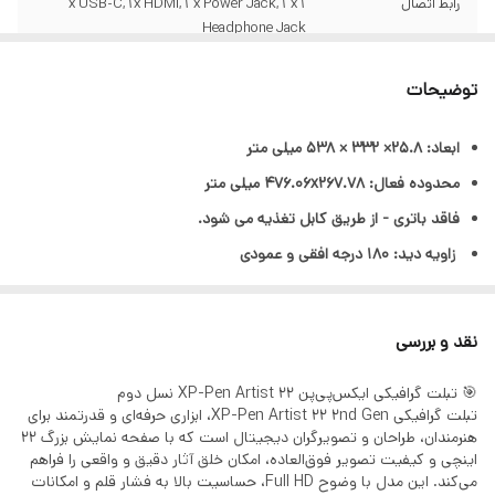
رابط اتصال
1 x USB-C, 1x HDMI, 1 x Power Jack, 1 x
Headphone Jack
رزولوشن قلم
5080lpi
توضیحات
زاویه تشخیص قلم
60 درجه
ابعاد: 25.8× 332 × 538 میلی متر
محدوده فعال: 476.06x267.78 میلی متر
ابعاد
25.8× 332 × 538 میلی متر
فاقد باتری - از طریق کابل تغذیه می شود.
نرخ پاسخگویی
220RPS
زاویه دید: ۱۸۰ درجه افقی و عمودی
محدوده فعال
476.06x267.78 میلی متر
روشنایی: 250cd/m2
کنتراست: 800:1
میزان دقت
نقد و بررسی
0.5 میلی‌متر در مرکز/1.5 میلی متر در گوشه ها
ارتفاع تشخیص قلم: ۱۰ میلیمتر
میزان حساسیت فشار
8192 سطح
🎯 تبلت گرافیکی ایکس‌پی‌پن XP-Pen Artist 22 نسل دوم
تشخیص زاویه قلم: ±۶۰ درجه
تبلت گرافیکی XP-Pen Artist 22 2nd Gen، ابزاری حرفه‌ای و قدرتمند برای
قلم
پاک کن قلم: دارد
هنرمندان، طراحان و تصویرگران دیجیتال است که با صفحه نمایش بزرگ 22
اینچی و کیفیت تصویر فوق‌العاده، امکان خلق آثار دقیق و واقعی را فراهم
قابلیت مولتی تاچ: دارد
می‌کند. این مدل با وضوح Full HD، حساسیت بالا به فشار قلم و امکانات