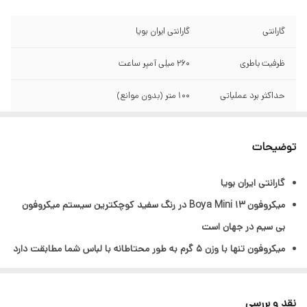
گارانتی
گارانتی ایران بویا
ظرفیت باطری
260 میلی آمپر ساعت
حداکثر برد عملیاتی
100 متر (بدون موانع)
نوع انتقال
USB Type-C / Lightning
توضیحات
الگوی قطبی
کندانسور 6 میلی متری
گارانتی ایران بویا
پاسخ فرکانس
20 هرتز – 20 کیلوهرتز
میکروفون Boya Mini 13 در رنگ سفید کوچکترین سیستم میکروفون
مطلقات
یک کیس شارژ و یک گیرنده تایپ سی. یک
بی سیم در جهان است
گیرنده لایتنینگ
میکروفون تنها با وزن 5 گرم به طور محتاطانه با لباس شما مطابقت دارد
– انتخابی عالی برای ضبط در هر مکان و هر زمان. با میکروفون Boya
قابلیت‌
دارای قابلیت حذف نویز (سیستم مجهز به هوش
مصنوعی) دارای سه حالت تغییر صدا (زنانه،
MINI صدا را به طور طبیعی و محتاطانه ضبط می‌کنید
نقد و بررسی
کودکانه و مردانه).