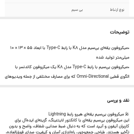
نوع ارتباط
بی سیم
مخصوص پورت
Lightning
توضیحات
مدت زمان شارژدهی
10 ساعت شارژدهی در حالت ضبط
•میکروفون یقه‌ای بی‌سیم مدل K8 با رابط Type-C با ابعاد 55 × 13 × 10
منبع تغذیه
باطری
میلی‌متر تولید شده
نوع باطری
لیتیوم - یون
•میکروفون بی‌سیم با رابط Type-C مدل K8 یک میکروفون کاندنسر با
الگوی قطبی Omni-Directional که برای مصارف مختلفی از جمله ویدیوهای
آموزشی، مصاحبه‌ها و ضبط صدا در محیط‌های مختلف مناسب هستش
•ین میکروفون محدوده عملکرد بی‌سیم تا 20 متر بدون مانع رو داره که به
نقد و بررسی
این ترتیب امکان حرکت آزادانه رو فراهم می‌کنه
🎤
میکروفون بی‌سیم یقه‌ای هیرو رابط Lightning
•فرکانس پاسخگویی این میکروفون از 20 هرتز تا 20 کیلوهرتز متغیره که
این میکروفون بی‌سیم یقه‌ای با کانکتور لایتنینگ، گزینه‌ای ایده‌آل برای
این مسئله هم امکان ضبط صدای با کیفیت و واضح از فرکانس‌های پایین تا
کاربران آیفون و آیپد است که به دنبال ضبط صدایی شفاف، واضح و بدون
تأخیر هستند. طراحی جمع‌وجور، راه‌اندازی آسان و کیفیت صدای فوق‌العاده،