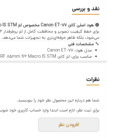
جلوگیری ارز تابش نور مستقیم خورشید با بازتاب نوره
نقد و بررسی
🟠
هود اصلی کانن Canon ET-77 مخصوص لنز RF 85mm f/2 Macro IS STM
می‌شود، بلکه ظاهر حرفه‌ای‌تری به تجهیزات شما می‌دهد.
🔧
مشخصات فنی
مدل هود: Canon ET-77
مناسب برای: لنز کانن RF 85mm f/2 Macro IS STM
نوع طراحی: سیلندری (Round)
جنس بدنه: پلاستیک سخت و مقاوم
روش نصب: قفل چرخشی (Bayonet Mount)
نظرات
رنگ: مشکی مات ضد انعکاس
✅
ویژگی‌های برجسته
جلوگیری از فلر و کاهش تابش نور مستقیم
شما هم درباره این محصول نظر خود را بنویسید.
افزایش کنتراست و وضوح تصویر در نور شدید
ساختار دقیق و هماهنگ با لنز RF 85mm
برای ثبت نظر، لازم است ابتدا وارد حساب کاربری خود شوید
امکان نصب معکوس برای حمل‌ونقل آسان
سبک، محکم و بادوام
افزودن نظر
📌
مناسب برای:
لنز Canon RF 85mm f/2 Macro IS STM
عکاسی پرتره، کلوزآپ، فضای باز