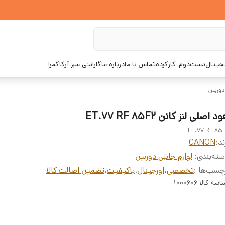
یجیتال
دست‌دوم-کارکرده
تماس با ما
درباره ما
گارانتی سبز آرکاکمرا
دوربین
د اصلی لنز کانن ET.77 RF 85F2
ET.77 RF 85
ند:
CANON
ته‌بندی
:
لوازم جانبی دوربین
چسب‌ها :
تخصصی
،
اورجینال
،
باکیفیت
،
تضمین اصالت کالا
اسه کالا
1000606