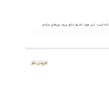
ر Canon RF 85mm f/2، استفاده از هود اصلی Canon ET-77 یک انتخاب هوشمندانه است. این هود نه‌تنها مانع ورود نورهای مزاحم
افزودن نظر