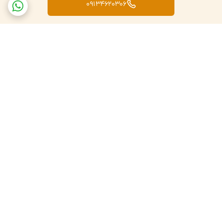
09134620306
برگشت به بالا
تضمین اصالت کالا
ارسال کالا