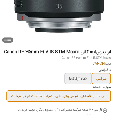
لنز بدون‌آینه کانن Canon RF 35mm F1.8 IS STM Macro
Canon RF 35mm F1.8 IS STM Macro
برند:
CANON
باگارانتی
شرکتی
6ماه آرکاکمرا
شرایط اقساط
این کالا را اقساطی هم میتوانید خرید کنید - اطلاعات در توضیحات
گارانتی 36 ماهه شرکت معتبر ایده آل-مشاوره رایگان جهت خرید، با