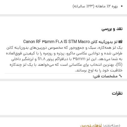
بهره ۲٪ ماهانه (۲۳٪ سالیانه)
فوکوس اتوماتیک
دارد
تنها با یک چک صیادی | بدون ضامن | بدون سپرده
لرزشگیر
دارد
مراحل دریافت وام (GSM PAY)
نقد و بررسی
ثبت اطلاعات هویتی و استعلام بانکی
حداقل فاصله
17 سانتیمتر
فوکوس
📸 لنز بدون‌آینه کانن Canon RF 35mm F1.8 IS STM Macro
دریافت رتبه اعتباری
یک لنز همه‌کاره، سبک و جمع‌وجور که مخصوص دوربین‌های بدون‌آینه کانن
پرداخت هزینه خدمات
طراحی شده و توانایی عکاسی ماکرو، پرتره و روزمره را با کیفیتی فوق‌العاده
حداکثر بزرگنمایی
0.5 برابر
به شما می‌دهد. این لنز 35mm با دیافراگم پرنور f/1.8 و لرزشگیر داخلی
بارگذاری چک صیادی
(IS)، بهترین انتخاب برای عکاسانی است که می‌خواهند با یک لنز چندکاره
موتور فوکوس
STM
امضای الکترونیک و قرارداد بانکی
خلاقیت خود را به اوج برسانند.
🔧
مشخصات فنی:
کالاهای قابل خرید
دیافراگم
f/1.8
فاصله کانونی: 35 میلی‌متر
دیافراگم: f/1.8 تا f/22
تمامی محصولات فروشگاه آرکاکمرا:
نظرات
قابلیت ماکرو با بزرگنمایی 0.5 برابر
دوربین، لنز، گیمبال، هلیشات، نورپردازی، میکروفون و تجهیزات آتلیه
لرزشگیر داخلی (IS) تا 5 استاپ
موتور فوکوس STM بی‌صدا و نرم
ثبت‌نام از طریق لینک:
حداقل فاصله فوکوس: 17 سانتی‌متر
وزن: حدود 305 گرم
ثبت‌نام در سامانه GSM PAY
دهانه فیلتر: 52 میلی‌متر
پس از دریافت تسهیلات، با پشتیبانی آرکاکمرا تماس بگیرید.
دسته‌بندی
:
لنزهای دوربین