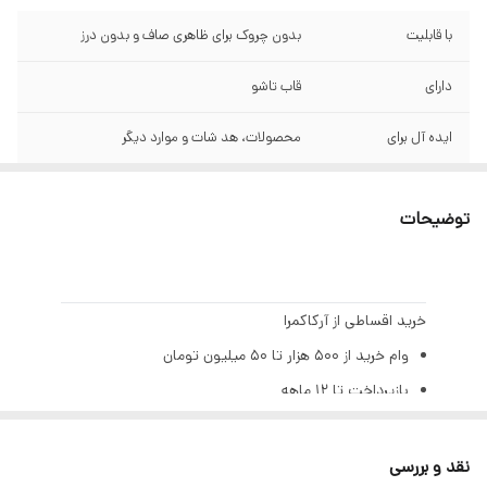
با قابلیت
بدون چروک برای ظاهری صاف و بدون درز
دارای
قاب تاشو
ایده آل برای
محصولات، هد شات و موارد دیگر
جنس
پارچه ای
توضیحات
مواد
غیر بازتابنده
بازتابنده نور
خیر
خرید اقساطی از آرکاکمرا
اندازه جمع شده
1/3 اندازه کل 1 عدد کیف
وام خرید از ۵۰۰ هزار تا ۵۰ میلیون تومان
بازپرداخت تا ۱۲ ماهه
اندازه
1.5×2.0 متر
بهره ۲٪ ماهانه (۲۳٪ سالیانه)
تنها با یک چک صیادی | بدون ضامن | بدون سپرده
نقد و بررسی