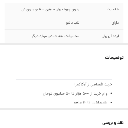
با قابلیت
بدون چروک برای ظاهری صاف و بدون درز
دارای
قاب تاشو
ایده آل برای
محصولات، هد شات و موارد دیگر
جنس
پارچه ای
توضیحات
مواد
غیر بازتابنده
بازتابنده نور
خیر
خرید اقساطی از آرکاکمرا
اندازه جمع شده
1/3 اندازه کل 1 عدد کیف
وام خرید از ۵۰۰ هزار تا ۵۰ میلیون تومان
بازپرداخت تا ۱۲ ماهه
اندازه
1.5×2.0 متر
بهره ۲٪ ماهانه (۲۳٪ سالیانه)
تنها با یک چک صیادی | بدون ضامن | بدون سپرده
نقد و بررسی