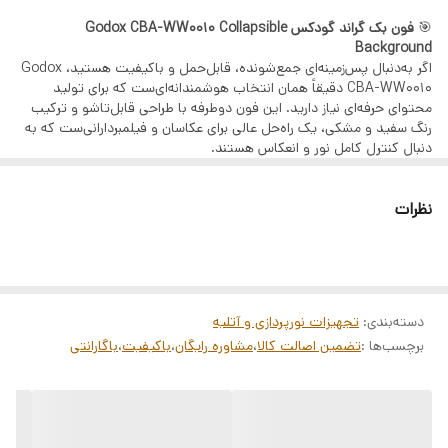
مراحل دریافت وام (GSM PAY)
🎯
فون بک گراند گودکس Godox CBA-WW0010 Collapsible
ثبت اطلاعات هویتی و استعلام بانکی
Background
اگر به‌دنبال پس‌زمینه‌ای جمع‌شونده، قابل‌حمل و باکیفیت هستید، Godox
دریافت رتبه اعتباری
CBA-WW0010 دقیقاً همان انتخاب هوشمندانه‌ای‌ست که برای تولید
پرداخت هزینه خدمات
محتوای حرفه‌ای نیاز دارید. این فون دوطرفه با طراحی قابل‌تاشو و ترکیب
رنگ سفید و مشکی، یک راه‌حل عالی برای عکاسان و فیلمبردارانی‌ست که به
بارگذاری چک صیادی
دنبال کنترل کامل نور و انعکاس هستند.
امضای الکترونیک و قرارداد بانکی
🔧
مشخصات فنی:
ابعاد باز شده: 150×200 سانتی‌متر
کالاهای قابل خرید
نظرات
طراحی دوطرفه: سفید / مشکی
نوع: فون بک‌گراند جمع‌شونده (Collapsible)
تمامی محصولات فروشگاه آرکاکمرا:
جنس: پارچه باکیفیت با قاب فنری فلزی
دوربین، لنز، گیمبال، هلیشات، نورپردازی، میکروفون و
حالت جمع شده: دایره‌ای فشرده با قطر حدود 65 سانتی‌متر
دارای کیف حمل اختصاصی
تجهیزات آتلیه
✅
ویژگی‌های برجسته:
دسته‌بندی
:
تجهیزات نورپردازی و آتلیه
ثبت‌نام از طریق لینک:
دو رنگ کاربردی در یک محصول (سفید برای بازتاب نور، مشکی برای جذب
برچسب‌ها :
تضمین اصالت کالا
،
مشاوره رایگان
،
باکیفیت
،
باگارانتی
نور)
ثبت‌نام در سامانه GSM PAY
جمع‌شونده و سبک برای حمل آسان در لوکیشن‌های مختلف
نصب فوری بدون نیاز به پایه خاص
پس از دریافت تسهیلات، با پشتیبانی آرکاکمرا تماس
پارچه مات بدون بازتاب ناخواسته
بگیرید.
قاب فنری با دوام برای استفاده‌های طولانی‌مدت