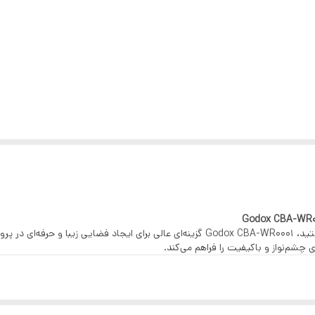
پارچه ای
غیر بازتابنده
خیر
1/3 اندازه کل 1 عدد کیف
عکاسی صنعتی و تبلیغاتی
1.5×2.0 متر
اگر به دنبال پس‌زمینه‌ای با رنگ‌های گرم و طراحی هنری هستید، Godox CBA-WR0001 گزینه‌ای
چشم‌نواز و باکیفیت را فراهم می‌کند.