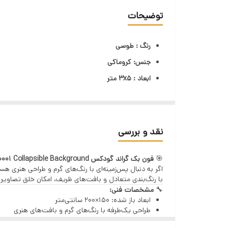
جنس
توضیحات
مواد
رنگ : طوسی
بازتابنده نور
جنس: کروماکی
ابعاد : 3x5 متر
اندازه جمع شده
مناسب آتلیه،استودیو،بلاگری،یوتوبرها،تولید محتوا،
اندازه
کالای فوق بدون پایه نگهدارنده است
نقد و بررسی
🎯
فون بک گراند گودکس Godox CBA-WR0001 Collapsible Background
با رنگ‌بندی متعادل و بافت‌های ظریف، امکان خلق تصاویری 
🔧
مشخصات فنی:
ابعاد باز شده: 150×200 سانتی‌متر
طراحی یک‌طرفه با رنگ‌های گرم و بافت‌های هنری
نوع: فون بک‌گراند جمع‌شونده (Collapsible)