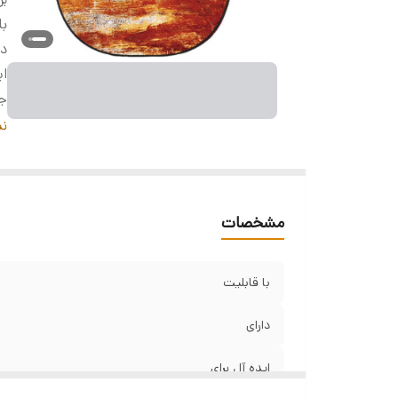
با
دا
ای
ج
مو
نم
با
ان
ان
مشخصات
با قابلیت
دارای
ایده آل برای