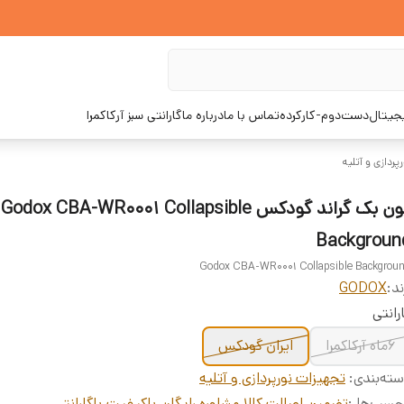
یجیتال
دست‌دوم-کارکرده
تماس با ما
درباره ما
گارانتی سبز آرکاکمرا
پردازی و آتلیه
فون بک گراند گودکس Godox CBA-WR0001 Collapsible
Backgroun
Godox CBA-WR0001 Collapsible Backgrou
ند:
GODOX
رانتی
6ماه آرکاکمرا
ایران گودکس
ته‌بندی
:
تجهیزات نورپردازی و آتلیه
چسب‌ها :
تضمین اصالت کالا
،
مشاوره رایگان
،
باکیفیت
،
باگارانتی