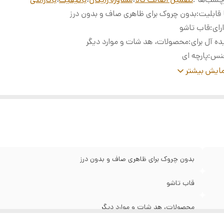
 قابلیت
:
بدون چروک برای ظاهری صاف و بدون درز
رای
:
قاب تاشو
ده آل برای
:
محصولات، هد شات و موارد دیگر
نس
:
پارچه ای
اد
:
غیر بازتابنده
ایش بیشتر
زتابنده نور
:
خیر
دازه جمع شده
:
1/3 اندازه کل 1 عدد کیف
دازه
:
1.5×2.0 متر
بدون چروک برای ظاهری صاف و بدون درز
قاب تاشو
محصولات، هد شات و موارد دیگر