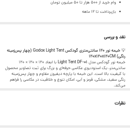
می شوند
وام خرید از ۵۰۰ هزار تا ۵۰ میلیون تومان
بازپرداخت تا ۱۲ ماهه
مناسب برای
عکاسی از جواهرات
بهره ۲٪ ماهانه (۲۳٪ سالیانه)
با قابلیت
سطوح فلزی و سایر وسایل منعکس کننده نور می
تنها با یک چک صیادی | بدون ضامن | بدون سپرده
باشند
نقد و بررسی
مراحل دریافت وام (GSM PAY)
ثبت اطلاعات هویتی و استعلام بانکی
💡
خیمه نور 120 سانتی‌متری گودکس Godox Light Tent (چهار پس‌زمینه
رنگی) 120x120x120CM
دریافت رتبه اعتباری
خیمه نور گودکس مدل
Light Tent DF-01
با ابعاد ۱۲۰ × ۱۲۰ × ۱۲۰
پرداخت هزینه خدمات
سانتی‌متر، یک استودیوی عکاسی حرفه‌ای و بزرگ برای ثبت تصاویر محصول
با کیفیت بالا است. این خیمه با پارچه دیفیوزر مقاوم و چهار پس‌زمینه
بارگذاری چک صیادی
رنگی سفید، مشکی، قرمز و آبی، امکان تنوع و خلاقیت در عکاسی را فراهم
می‌کند.
امضای الکترونیک و قرارداد بانکی
🔧
مشخصات فنی
کالاهای قابل خرید
ابعاد داخلی: ۱۲۰ × ۱۲۰ × ۱۲۰ سانتی‌متر
نظرات
جنس ساخت: پارچه دیفیوزر با دوام و مقاوم در برابر حرارت
تمامی محصولات فروشگاه آرکاکمرا:
پس‌زمینه‌ها: چهار رنگ سفید، مشکی، قرمز و آبی
دوربین، لنز، گیمبال، هلیشات، نورپردازی، میکروفون و تجهیزات
طراحی تاشو برای حمل و نقل و نگهداری آسان
مناسب برای عکاسی از محصولات متوسط تا بزرگ
آتلیه
✅
ویژگی‌های برجسته