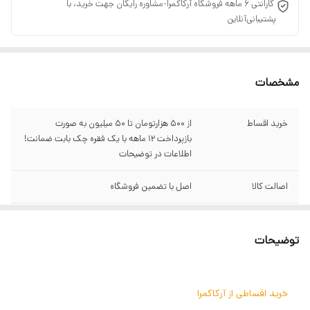
‌ گارانتی 6 ماهه فروشگاه آرکاکمرا-مشاوره رایگان جهت خرید، با
پشتیبانی‌آنلاین
مشخصات
خرید اقساط
از ۵۰۰ هزارتومان تا ۵۰ میلیون به صورت
بازپرداخت ۱۲ ماهه با یک فقره چک بابت ضمانت!
اطلاعات در توضیحات
اصالت کالا
اصل با تضمین فروشگاه
گارانتی
سبز آرکاکمرا
توضیحات
به همراه
4 عدد بکگراند سفید، مشکی ،قرمز و آبی
قابلیت
خیمه ها از پارچه های دیفیوزر با دوام ساخته شده
خرید اقساطی از آرکاکمرا
اند که نوری که از آن عبور میکند نوری نرم و زیبا