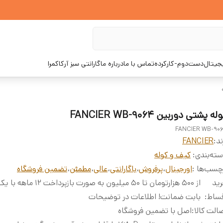
یجیتال
دست‌دوم-کارکرده
تماس با ما
درباره ما
گارانتی سبز آرکاکمرا
له پشتی دوربین FANCIER WB-9064
FANCIER WB-90
ند:
FANCIER
ته‌بندی
:
کیف و کوله
چسب‌ها :
اورجینال
،
پرفروش
،
باگارانتی
،
عالی
،
مطمئن
،
تضمین فروشگاه
ید
از ۵۰۰ هزارتومان تا ۵۰ میلیون به صورت
قساط
:
بابت ضمانت! اطلاعات در توضیحات
الت کالا
:
اصل با تضمین فروشگاه