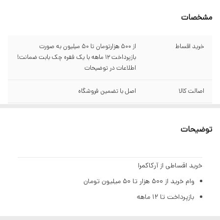
مشخصات
خرید اقساط
از ۵۰۰ هزارتومان تا ۵۰ میلیون به صورت
بازپرداخت ۱۲ ماهه با یک فقره چک بابت ضمانت!
اطلاعات در توضیحات
اصالت کالا
اصل با تضمین فروشگاه
گارانتی
سبز آرکاکمرا
توضیحات
قابلیت
Full HD 1080p
سیستم عامل
Android TV 11.0 و Google TV OS
خرید اقساطی از آرکاکمرا
وام خرید از ۵۰۰ هزار تا ۵۰ میلیون تومان
پشتیبانی از
Widevine L1
بازپرداخت تا ۱۲ ماهه
نوع کیفیت
امکان پخش محتوای استریم‌شده با کیفیت بالا
بهره ۲٪ ماهانه (۲۳٪ سالیانه)