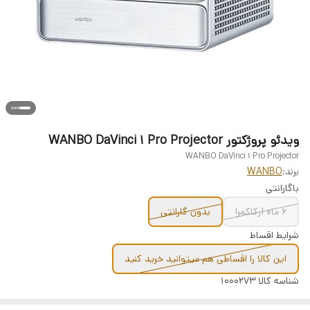
ویدئو پروژکتور WANBO DaVinci 1 Pro Projector
WANBO DaVinci 1 Pro Projector
برند:
WANBO
باگارانتی
6 ماه آرکاکمرا
بدون گارانتی
شرایط اقساط
این کالا را اقساطی هم میتوانید خرید کنید
شناسه کالا
1000273