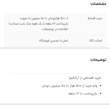
مشخصات
خرید اقساط
از ۵۰۰ هزارتومان تا ۵۰ میلیون به صورت
بازپرداخت ۱۲ ماهه با یک فقره چک بابت ضمانت!
اطلاعات در توضیحات
اصالت کالا
اصل با تضمین فروشگاه
گارانتی
سبز آرکاکمرا
توضیحات
فناوری اتصال
Wi-Fi
بلوتوث
BT 5.0
خرید اقساطی از آرکاکمرا
وام خرید از ۵۰۰ هزار تا ۵۰ میلیون تومان
رزولوشن صفحه
حداکثر پیکسل‌های ۴K Ultra HD
نمایش
بازپرداخت تا ۱۲ ماهه
بهره ۲٪ ماهانه (۲۳٪ سالیانه)
نوع صفحه نمایش
LCD
تنها با یک چک صیادی | بدون ضامن | بدون سپرده