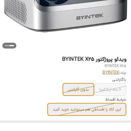
ویدئو پروژکتور BYINTEK X25
BYINTEK X25
برند:
BYINTEK
باگارانتی
6 ماه آرکاکمرا
بدون گارانتی
شرایط اقساط
این کالا را اقساطی هم میتوانید خرید کنید