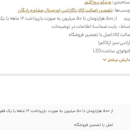
ته‌بندی
:
ویدئو پروژکتور
چسب‌ها :
تضمین اصالت کالا
،
باگارانتی
،
اورجینال
،
مشاوره رایگان
ید
از ۵۰۰ هزارتومان تا ۵۰ میلیون به صورت
قساط
:
بابت ضمانت! اطلاعات در توضیحات
الت کالا
:
اصل با تضمین فروشگاه
رانتی
:
سبز آرکاکمرا
نولوژی ساخت
:
LED
وتوث
:
BT 5.0
ایش بیشتر
ضوح تصویر
:
1280 در 720 پیکسل
وع صفحه نمایش
:
LCD
عاد کالا
:
طول x عرض x ارتفاع 18.2 طول x 13 عرض x 16.5 ارتفاع سانتی‌متر
از ۵۰۰ هزارتومان تا ۵۰ میلیون به صورت بازپرداخت ۱۲ ماهه با یک فقره چک بابت ضمانت! اطلاعات در توضیحات
اصل با تضمین فروشگاه