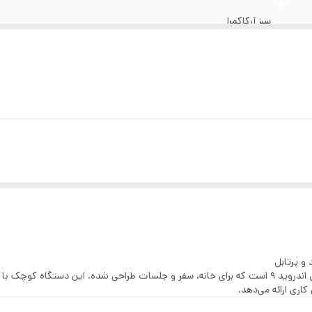
سبز آرکاکمرا
LED
BT 5.0
1280 در 720 پیکسل
LCD
طول x عرض x ارتفاع 18.2 طول x 13 عرض x 16.5 ارتفاع سانتی‌متر
و پرتابل
یک پروژکتور مینی هوشمند با سیستم‌عامل اندروید 9 است که برای خانه، سفر و جلسات طراحی شده.
اری ارائه می‌دهد.