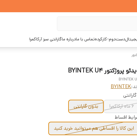
یجیتال
دست‌دوم-کارکرده
تماس با ما
درباره ما
گارانتی سبز آرکاکمرا
تور
دئو پروژکتور BYINTEK U4
BYINTEK 
ند:
BYINTEK
گارانتی
6 ماه آرکاکمرا
بدون گارانتی
ایط اقساط
این کالا را اقساطی هم میتوانید خرید کنید