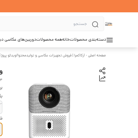
دسته‌بندی محصولات
خانه
همه محصولات
دوربین‌های عکاسی د
صفحه اصلی - آرکاکمرا | فروش تجهیزات عکاسی و تولیدمحتوا
/
ویدئو پروژک
وی
U4
بر
با
شر