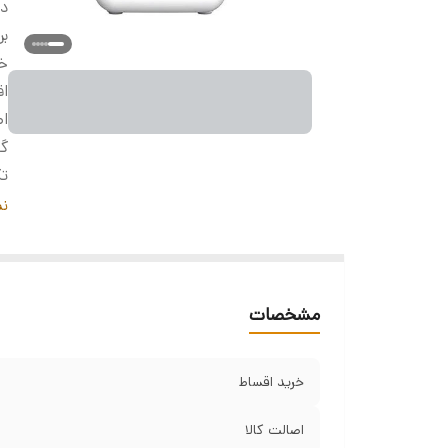
دس
بر
خر
ا
اص
گا
تک
بل
نم
و
ن
اب
مشخصات
خرید اقساط
اصالت کالا