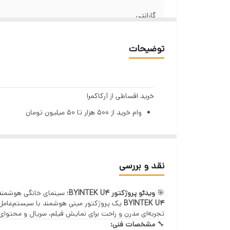
گارانتی
تکنولوژی ساخت
توضیحات
بلوتوث
وضوح تصویر
خرید اقساطی از آرکاکمرا
وام خرید از ۵۰۰ هزار تا ۵۰ میلیون تومان
نوع صفحه نمایش
بازپرداخت تا ۱۲ ماهه
ابعاد کالا
بهره ۲٪ ماهانه (۲۳٪ سالیانه)
تنها با یک چک صیادی | بدون ضامن | بدون سپرده
نقد و بررسی
مراحل دریافت وام (GSM PAY)
🎯
ویدئو پروژکتور BYINTEK U4
؛ سینمای خانگی هوشمند 
ثبت اطلاعات هویتی و استعلام بانکی
BYINTEK U4
دریافت رتبه اعتباری
تجربه‌ای مدرن و راحت برای نمایش فیلم، سریال و محتوای ک
🔧
مشخصات فنی:
پرداخت هزینه خدمات