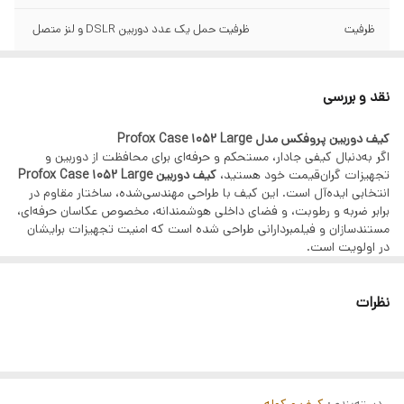
ظرفیت
ظرفیت حمل یک عدد دوربین DSLR و لنز متصل
کاور باران
ندارد
نقد و بررسی
جنس کوله
برزنت درجه یک
کیف دوربین پروفکس مدل Profox Case 1052 Large
اگر به‌دنبال کیفی جادار، مستحکم و حرفه‌ای برای محافظت از دوربین و
تجهیزات گران‌قیمت خود هستید،
کیف دوربین Profox Case 1052 Large
انتخابی ایده‌آل است. این کیف با طراحی مهندسی‌شده، ساختار مقاوم در
برابر ضربه و رطوبت، و فضای داخلی هوشمندانه، مخصوص عکاسان حرفه‌ای،
مستندسازان و فیلمبردارانی طراحی شده است که امنیت تجهیزات برایشان
در اولویت است.
🔧 مشخصات فنی کیف Profox Case 1052 Large:
ابعاد بیرونی:
حدود 52 × 40 × 20 سانتی‌متر
نظرات
جنس بدنه:
پلی‌پروپیلن فشرده (PP) ضد ضربه و ضد آب
درجه مقاومت:
IP67 (مقاوم در برابر گرد و غبار و غوطه‌وری موقت در آب)
آستر داخلی:
فوم قابل برش (Pick & Pluck Foam) برای تنظیم دقیق
فضای داخلی متناسب با تجهیزات
نوع قفل:
قفل‌های دوبل ایمن با قفل فلزی مقاوم در برابر فشار
دسته حمل:
دسته ارگونومیک با روکش لاستیکی ضد لغزش