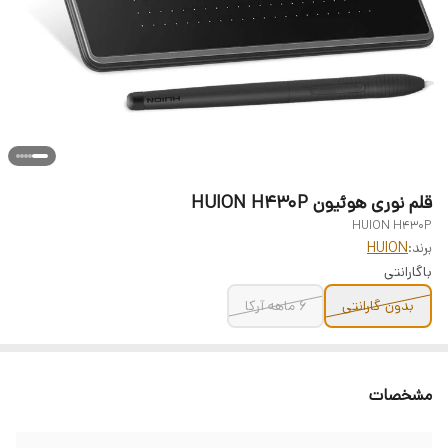
قلم نوری هوئیون HUION H430P
HUION H430P
برند:
HUION
باگارانتی
بدون گارانتی
6 ماهه آرکا
مشخصات