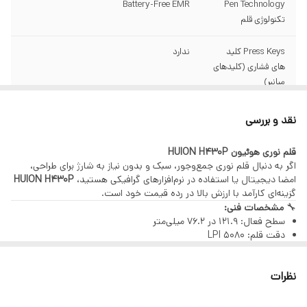
Battery-Free EMR
Pen Technology
تکنولوژی قلم
Press Keys کلید
ندارد
های فشاری (کلیدهای
میانبر)
Working Area (PC
121.9 در 76.2 میلی متر (4.8 در 3 اینچ）
نقد و بررسی
Mode) ناحیه کارکرد
در حالت کامپیوتر
قلم نوری هوئیون HUION H430P
اگر به دنبال قلم نوری جمع‌وجور، سبک و بدون نیاز به شارژ برای طراحی،
میزان حساسیت به
8192 سطح
امضا دیجیتال یا استفاده در نرم‌افزارهای گرافیکی هستید،
HUION H430P
فشار قلم
گزینه‌ای کارآمد با ارزش بالا در رده قیمت خود است.
🔧
مشخصات فنی:
سطح فعال: 121.9 در 76.2 میلی‌متر
پورت‌ها
USB-C و HDMI
دقت قلم: 5080 LPI
حساسیت فشار: 4096 سطح
اندازه صفحه‌نمایش
21.5 اینچ IPS با کیفیت Full HD (1920×1080)
نرخ گزارش‌دهی: 233 نقطه در ثانیه
نظرات
ضخامت دستگاه: حدود 6.3 میلی‌متر
دقت قلم
±0.3mm
وزن کل دستگاه: تقریباً 135 گرم
اتصال: کابل USB