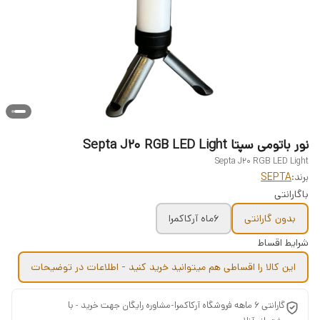
نور باتومی سپتا Septa J20 RGB LED Light
Septa J20 RGB LED Light
برند:
SEPTA
باگارانتی
بدون گارانتی
6ماه آرکاکمرا
شرایط اقساط
این کالا را اقساطی هم میتوانید خرید کنید - اطلاعات در توضیحات
گارانتی 6 ماهه فروشگاه آرکاکمرا-مشاوره رایگان جهت خرید - با