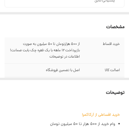
پشتیبانی‌آنلاین
مشخصات
خرید اقساط
از ۵۰۰ هزارتومان تا ۵۰ میلیون به صورت
بازپرداخت ۱۲ ماهه با یک فقره چک بابت ضمانت!
اطلاعات در توضیحات
اصالت کالا
اصل با تضمین فروشگاه
گارانتی
سبز آرکاکمرا
توضیحات
حالت‌های نور
تنظیم رنگ کامل RGB
دمای رنگ
قابل تنظیم (سفید گرم تا سرد)
خرید اقساطی از آرکاکمرا
وام خرید از ۵۰۰ هزار تا ۵۰ میلیون تومان
صفحه نمایش
دارای نمایشگر LCD برای مشاهده تنظیمات