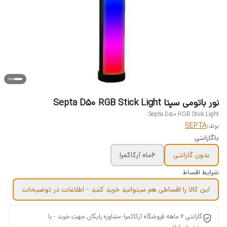
نور باتومی سپتا Septa D50 RGB Stick Light
Septa D50 RGB Stick Light
برند:
SEPTA
باگارانتی
بدون گارانتی
6ماه آرکاکمرا
شرایط اقساط
این کالا را اقساطی هم میتوانید خرید کنید - اطلاعات در توضیحات
گارانتی 6 ماهه فروشگاه آرکاکمرا-مشاوره رایگان جهت خرید - با