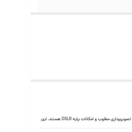
دوربین Canon EOS 2000D همراه با لنز EF-S 18-55mm IS II، گزینه‌ای ایده‌آل برای عکاسان مبتدی و نیمه‌حرفه‌ای است که به دنبال کیفیت تصویربرداری مطلوب و امکانات پایه DSLR هستند. این