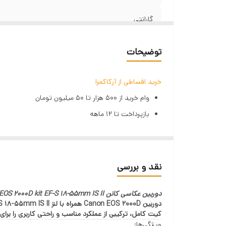
فی
گارانتی
ارتباط
توضیحات
پیکسل
خرید اقساطی از آرکاکمرا
نقطه فوکوس
وام خرید از ۵۰۰ هزار تا ۵۰ میلیون تومان
بازپرداخت تا ۱۲ ماهه
سرعت عکاسی پیاپی
بهره ۲٪ ماهانه (۲۳٪ سالیانه)
نمایشگر
تنها با یک چک صیادی | بدون ضامن | بدون سپرده
مراحل دریافت وام (GSM PAY)
عمر باتری
نقد و بررسی
ثبت اطلاعات هویتی و استعلام بانکی
حالت راهنما
دوربین عکاسی کانن Canon EOS 2000D kit EF-S 18-55mm IS II
دریافت رتبه اعتباری
پرداخت هزینه خدمات
لنز
کیت کامل، ترکیبی از عملکرد مناسب و راحتی کاربری را برای
ویژگی‌ها: