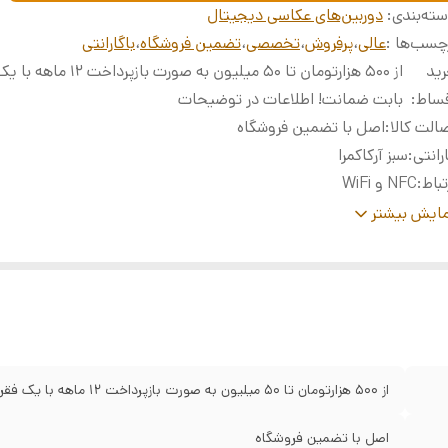
ته‌بندی
:
دوربین‌های عکاسی دیجیتال
چسب‌ها :
عالی
،
پرفروش
،
تخصصی
،
تضمین فروشگاه
،
باگارانتی
ید
از ۵۰۰ هزارتومان تا ۵۰ میلیون به صورت
قساط
:
بابت ضمانت! اطلاعات در توضیحات
الت کالا
:
اصل با تضمین فروشگاه
رانتی
:
سبز آرکاکمرا
تباط
:
NFC و WiFi
یکسل
:
26 مگاپیکسل
ایش بیشتر
قطه فوکوس
:
9 نقطه فوکوس
عت عکاسی پیاپی
:
3 فریم در ثانیه
ایشگر
:
3 اینچی LCD
ر باتری
:
حدود 500 شات در هر شارژ
لت راهنما
:
حالت راهنمای کاربر feature guide برای افراد مبتدی
ز
:
لنز EF-S 18-55mm IS II با لرزشگیر اپتیکال (IS)
از ۵۰۰ هزارتومان تا ۵۰ میلیون به صورت بازپرداخت ۱۲ ماهه با یک فقره چک بابت ضمانت! اطلاعات در توضیحات
دازه مانیتور
:
مانیتور ۳ اینچ
دازه حسگر
:
حسگر APS-C
اصل با تضمین فروشگاه