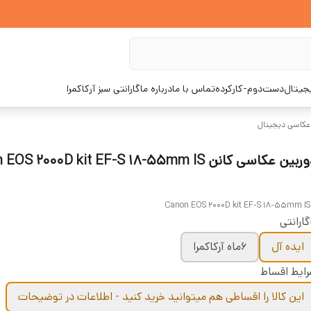
یجیتال
دست‌دوم-کارکرده
تماس با ما
درباره ما
گارانتی سبز آرکاکمرا
 عکاسی دیجیتال
دوربین عکاسی کانن S 2000D kit EF-S 18-55mm IS
Canon EOS 2000D kit EF-S 18-55mm IS 
گارانتی
ایده آل
6ماه آرکاکمرا
ایط اقساط
این کالا را اقساطی هم میتوانید خرید کنید - اطلاعات در توضیحات