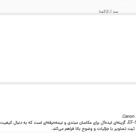
لمبرداری
:
Full HD با سرعت 30 فریم در ثانیه
سبز آرکاکمرا
NFC و WiFi
26 مگاپیکسل
9 نقطه فوکوس
3 فریم در ثانیه
3 اینچی LCD
حدود 500 شات در هر شارژ
حالت راهنمای کاربر feature guide برای افراد مبتدی
لنز EF-S 18-55mm IS II با لرزشگیر اپتیکال (IS)
 ثبت تصاویر با جزئیات و وضوح بالا فراهم می‌کند.