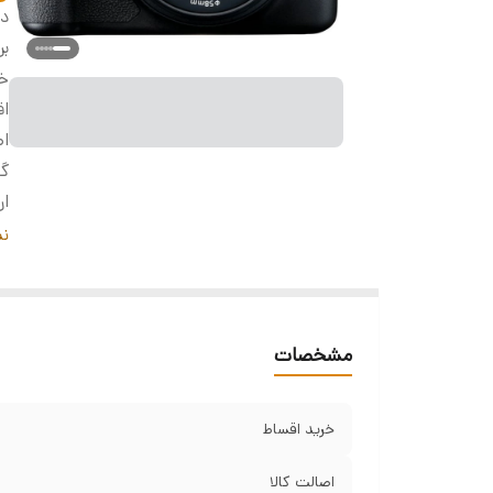
دس
بر
خر
ا
اص
گا
ار
پ
نم
ن
سر
نم
مشخصات
عم
حا
لن
خرید اقساط
ان
ان
اصالت کالا