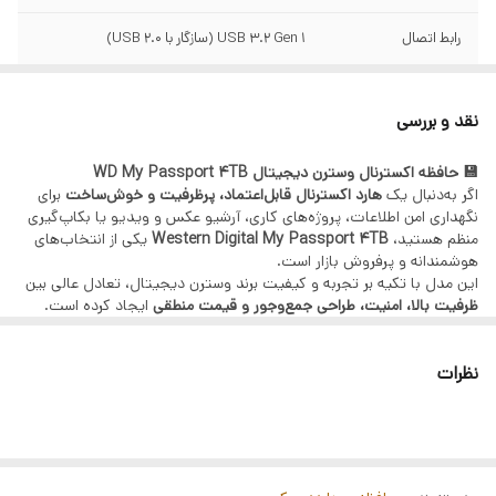
رابط اتصال
USB 3.2 Gen 1 (سازگار با USB 2.0)
سرعت انتقال داده
تا 5 گیگابیت بر ثانیه (بسته به سیستم)
نقد و بررسی
منبع تغذیه
از طریق USB (بدون نیاز به آداپتور)
💾 حافظه اکسترنال وسترن دیجیتال WD My Passport 4TB
اگر به‌دنبال یک
سازگار با سیستم
Windows / macOS
هارد اکسترنال قابل‌اعتماد، پرظرفیت و خوش‌ساخت
برای
نگهداری امن اطلاعات، پروژه‌های کاری، آرشیو عکس و ویدیو یا بکاپ‌گیری
عامل های
منظم هستید،
Western Digital My Passport 4TB
یکی از انتخاب‌های
هوشمندانه و پرفروش بازار است.
فرم فکتور
2.5 اینچ (قابل حمل
این مدل با تکیه بر تجربه و کیفیت برند وسترن دیجیتال، تعادل عالی بین
ظرفیت بالا، امنیت، طراحی جمع‌وجور و قیمت منطقی
ایجاد کرده است.
وزن و ابعاد
سبک و مناسب حمل روزانه
✅ ویژگی‌های برجسته
نظرات
ظرفیت فوق‌العاده 4 ترابایت
برای آرشیوهای حجیم
طراحی باریک و مدرن
، مناسب کیف و کوله‌پشتی
رمزگذاری سخت‌افزاری 256-bit AES
برای امنیت اطلاعات
نرم‌افزار WD Backup و WD Discovery
برای بکاپ‌گیری خودکار
Plug & Play
بدون نیاز به نصب درایور