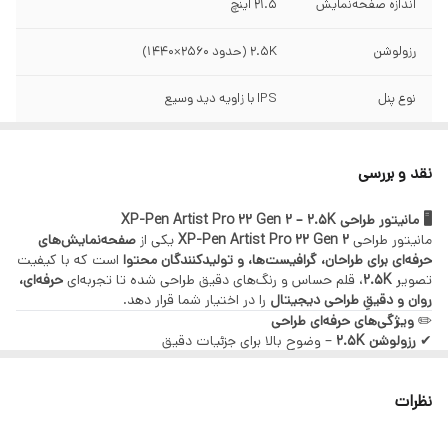
اندازه صفحه‌نمایش
۲۱.۵ اینچ
رزولوشن
2.5K (حدود 2560×1440)
نوع پنل
IPS با زاویه دید وسیع
عمق رنگ
۱۶.۷ میلیون رنگ
نقد و بررسی
پوشش رنگ
sRGB / AdobeRGB (بسته به نسخه)
🖥️ مانیتور طراحی XP-Pen Artist Pro 22 Gen 2 – 2.5K
روشنایی
مانیتور طراحی
XP-Pen Artist Pro 22 Gen 2
یکی از
مناسب برای طراحی و مشاهده جزئیات دقیق
صفحه‌نمایش‌های
حرفه‌ای برای طراحان، گرافیست‌ها، و تولیدکنندگان محتوا
است که با کیفیت
تصویر
2.5K
، قلم حساس و رنگ‌های دقیق طراحی شده تا تجربه‌ای
حرفه‌ای،
قلم همراه
دارای قلم بدون باتری با حساسیت عالی
روان و دقیقِ طراحی دیجیتال
را در اختیار شما قرار دهد.
✏️
ویژگی‌های حرفه‌ای طراحی
سازگار با
ویندوز، مک‌او‌اس، برخی تبلت‌ها و لپ‌تاپ‌ها
✔
رزولوشن 2.5K
– وضوح بالا برای جزئیات دقیق
✔
پنل IPS با رنگ‌های واقعی و زاویه دید گسترده
✔
پورت‌ها
پاسخ قلم سریع و دقیق
HDMI + USB-C + USB
– مناسب طراحی، نقاشی دیجیتال و ادیت
نظرات
✔
بدون نیاز به شارژ قلم
– قلم بدون باتری و سبک
✔
پشتیبانی از فشار قلم و شیب‌سنج
– تجربه طبیعی طراحی مثل روی کاغذ
✔
سازگار با نرم‌افزارهای حرفه‌ای
مثل Photoshop, Illustrator, Clip