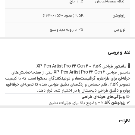
اندازه صفحه‌نمایش
۲۱.۵ اینچ
رزولوشن
2.5K (حدود 2560×1440)
نوع پنل
IPS با زاویه دید وسیع
عمق رنگ
۱۶.۷ میلیون رنگ
نقد و بررسی
پوشش رنگ
sRGB / AdobeRGB (بسته به نسخه)
🖥️ مانیتور طراحی XP-Pen Artist Pro 22 Gen 2 – 2.5K
روشنایی
مانیتور طراحی
XP-Pen Artist Pro 22 Gen 2
یکی از
مناسب برای طراحی و مشاهده جزئیات دقیق
صفحه‌نمایش‌های
حرفه‌ای برای طراحان، گرافیست‌ها، و تولیدکنندگان محتوا
است که با کیفیت
تصویر
2.5K
، قلم حساس و رنگ‌های دقیق طراحی شده تا تجربه‌ای
حرفه‌ای،
قلم همراه
دارای قلم بدون باتری با حساسیت عالی
روان و دقیقِ طراحی دیجیتال
را در اختیار شما قرار دهد.
✏️
ویژگی‌های حرفه‌ای طراحی
سازگار با
ویندوز، مک‌او‌اس، برخی تبلت‌ها و لپ‌تاپ‌ها
✔
رزولوشن 2.5K
– وضوح بالا برای جزئیات دقیق
✔
پنل IPS با رنگ‌های واقعی و زاویه دید گسترده
✔
پورت‌ها
پاسخ قلم سریع و دقیق
HDMI + USB-C + USB
– مناسب طراحی، نقاشی دیجیتال و ادیت
نظرات
✔
بدون نیاز به شارژ قلم
– قلم بدون باتری و سبک
✔
پشتیبانی از فشار قلم و شیب‌سنج
– تجربه طبیعی طراحی مثل روی کاغذ
✔
سازگار با نرم‌افزارهای حرفه‌ای
مثل Photoshop, Illustrator, Clip