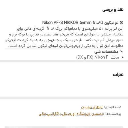
تنها با یک چک صیادی | بدون ضامن | بدون سپرده
نقد و بررسی
مراحل دریافت وام (GSM PAY)
ثبت اطلاعات هویتی و استعلام بانکی
🎯 لنز نیکون Nikon AF-S NIKKOR 50mm f/1.8G
این لنز پرایم ۵۰ میلی‌متری با دیافراگم بزرگ f/1.8، گزینه‌ای عالی برای
دریافت رتبه اعتباری
عکاسان مبتدی تا حرفه‌ای است که می‌خواهند تصاویر شارپ با بوکه نرم و
پرداخت هزینه خدمات
عمق میدان کم ثبت کنند. طراحی سبک و جمع‌وجور به همراه کیفیت اپتیکی
مطلوب، این لنز را به یکی از پرفروش‌ترین لنزهای نیکون تبدیل کرده است.
بارگذاری چک صیادی
🔧
مشخصات فنی:
مانت: Nikon F (FX و DX)
امضای الکترونیک و قرارداد بانکی
فاصله کانونی: 50 میلی‌متر
کالاهای قابل خرید
دیافراگم: f/1.8 تا f/16
نظرات
ساختار اپتیکی: 7 عنصر در 6 گروه
تمامی محصولات فروشگاه آرکاکمرا:
موتور فوکوس: Silent Wave Motor (SWM)
دوربین، لنز، گیمبال، هلیشات، نورپردازی، میکروفون و تجهیزات
حداقل فاصله فوکوس: 45 سانتی‌متر
وزن: حدود 160 گرم
آتلیه
قطر فیلتر: 58 میلی‌متر
✅
ویژگی‌های برجسته:
ثبت‌نام از طریق لینک:
دسته‌بندی
:
لنزهای دوربین
دیافراگم باز f/1.8 برای بوکه زیبا و نوردهی عالی
ثبت‌نام در سامانه GSM PAY
برچسب‌ها :
تضمین فروشگاه
،
اورجینال
،
باگارانتی
،
عالی
فوکوس خودکار سریع و بی‌صدا
وزن بسیار سبک و طراحی جمع‌وجور
پس از دریافت تسهیلات، با پشتیبانی آرکاکمرا تماس بگیرید.
وضوح و کنتراست مناسب برای پرتره و عکاسی روزمره