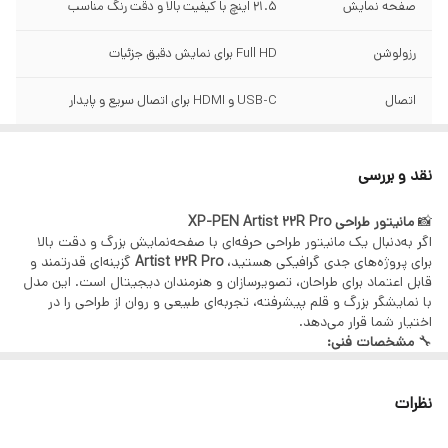
صفحه نمایش
21.5 اینچ با کیفیت بالا و دقت رنگ مناسب
رزولوشن
Full HD برای نمایش دقیق جزئیات
اتصال
USB-C و HDMI برای اتصال سریع و پایدار
نقد و بررسی
📸
مانیتور طراحی XP-PEN Artist 22R Pro
اگر به‌دنبال یک مانیتور طراحی حرفه‌ای با صفحه‌نمایش بزرگ و دقت بالا
برای پروژه‌های جدی گرافیکی هستید،
Artist 22R Pro
گزینه‌ای قدرتمند و
قابل اعتماد برای طراحان، تصویرسازان و هنرمندان دیجیتال است. این مدل
با نمایشگر بزرگ و قلم پیشرفته، تجربه‌ای طبیعی و روان از طراحی را در
اختیار شما قرار می‌دهد.
🔧
مشخصات فنی:
📷 صفحه‌نمایش: 21.5 اینچ با کیفیت بالا و دقت رنگ مناسب
🎥 رزولوشن: Full HD برای نمایش دقیق جزئیات
نظرات
📏 حساسیت به فشار: 8192 سطح فشار برای کنترل حرفه‌ای خطوط
✏️ قلم: بدون باتری با دقت بالا و تأخیر کم
🖥️ زاویه دید گسترده برای کار در حالت‌های مختلف