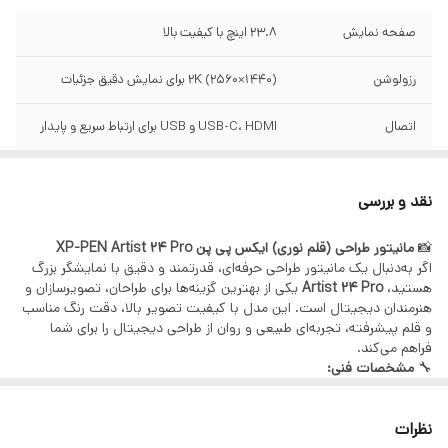
صفحه نمایش
23.8 اینچ با کیفیت بالا
رزولوشن
2K (2560×1440) برای نمایش دقیق جزئیات
اتصال
USB-C، HDMI و USB برای ارتباط سریع و پایدار
نقد و بررسی
📸
مانیتور طراحی (قلم نوری) ایکس پی پن XP-PEN Artist 24 Pro
اگر به‌دنبال یک مانیتور طراحی حرفه‌ای، قدرتمند و دقیق با نمایشگر بزرگ
هستید،
Artist 24 Pro
یکی از بهترین گزینه‌ها برای طراحان، تصویرسازان و
هنرمندان دیجیتال است. این مدل با کیفیت تصویر بالا، دقت رنگ مناسب
و قلم پیشرفته، تجربه‌ای طبیعی و روان از طراحی دیجیتال را برای شما
فراهم می‌کند.
🔧
مشخصات فنی:
📷 صفحه‌نمایش: 23.8 اینچ با کیفیت بالا
🎥 رزولوشن: 2K (2560×1440) برای نمایش دقیق جزئیات
نظرات
📏 حساسیت به فشار: 8192 سطح فشار برای کنترل حرفه‌ای خطوط