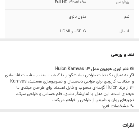
رزولوشن
Full HD 1920×1080
قلم
بدون باتری
اتصال
USB-C و HDMI
سازگاری
ویندوز، مک، لینوکس و برخی دستگاه‌های
اندرویدی
نقد و بررسی
📸
قلم نوری هویون مدل Huion Kamvas 13
اگر به دنبال یک تبلت طراحی نمایشگر‌دار با کیفیت مناسب، قیمت اقتصادی
و امکانات کاربردی برای طراحی دیجیتال و تصویرسازی هستید، Kamvas
13 از برند Huion گزینه‌ای محبوب و قابل اعتماد برای طراحان مبتدی تا
حرفه‌ای است. این مدل با نمایشگر دقیق، قلم حساس و طراحی سبک،
تجربه‌ای روان و طبیعی از طراحی را فراهم می‌کند.
🔧
مشخصات فنی:
اندازه صفحه‌نمایش: 13.3 اینچ
رزولوشن: Full HD 1920×1080
نظرات
پوشش رنگ: حدود 120% sRGB
قلم: بدون باتری
سطح فشار قلم: 8192 سطح