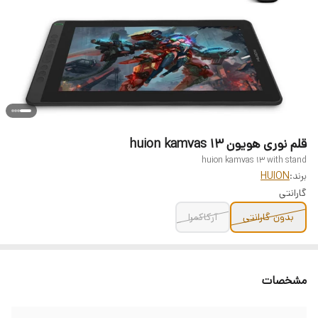
قلم نوری هویون huion kamvas 13
huion kamvas 13 with stand
برند:
HUION
گارانتی
بدون گارانتی
آرکاکمرا
مشخصات