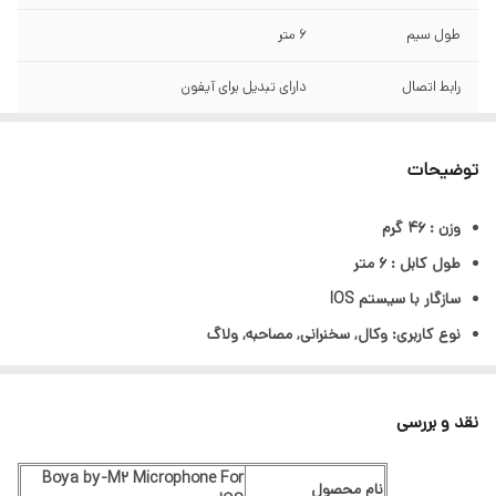
طول سیم
6 متر
رابط اتصال
دارای تبدیل برای آیفون
توضیحات
وزن
:
46 گرم
طول کابل : 6 متر
سازگار با سیستم IOS
نوع کاربری:
وکال, سخنرانی, مصاحبه, ولاگ
دارای تبدیل برای آیفون
نقد و بررسی
Boya by-M2 Microphone For
نام محصول