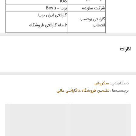
IOS
شرکت سازنده
بویا – Boya
گارانتی ایران بویا
گارانتی برحسب
انتخاب
6 ماه گارانتی فروشگاه
رنگ
مشکی
وزن
46 گرم
نظرات
کاربرد میکروفن
وکال, سخنرانی, مصاحبه, ولاگ
الگو ضبط
Omnidirectional
اطلاعات
بیشتر
فرمت ضبط
—
پاسخ فرکانس
50 تا 20000 هرتز
حساسیت
-40 دسی بل
دسته‌بندی
:
میکروفن
امپدانس
—
برچسب‌ها :
تضمین فروشگاه
،
باگارانتی
،
عالی
طول سیم
6 متر
ابعاد کل
14.5X10.6X14.5 میلیمتر
وزن کل
136 گرم
رابط اتصال
آیفون
نوع میکروفن
یقه ای
نوع کالا
میکروفن