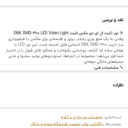
بهره ۲٪ ماهانه (۲۳٪ سالیانه)
تنها با یک چک صیادی | بدون ضامن | بدون سپرده
نقد و بررسی
مراحل دریافت وام (GSM PAY)
ثبت اطلاعات هویتی و استعلام بانکی
🎯
نور ثابت ال ای دی مکس لایت DBK SMD-300 LED Video Light
وقتی به یک منبع نوری پایدار، پرنور و اقتصادی برای عکاسی یا فیلم‌برداری
دریافت رتبه اعتباری
نیاز دارید، DBK SMD-300 انتخابی قابل اعتماد است. این نور LED با
پرداخت هزینه خدمات
طراحی ساده اما کارآمد، روشنایی یکنواخت و عملکرد قابل قبول را در اختیار
شما قرار می‌دهد؛ مخصوصاً در آتلیه‌ها، استودیوهای تولید محتوا و حتی
بارگذاری چک صیادی
محیط‌های خانگی حرفه‌ای.
امضای الکترونیک و قرارداد بانکی
🔧
مشخصات فنی:
نوع نور:
ثابت LED
کالاهای قابل خرید
تعداد لامپ‌ها:
300 عدد SMD LED
نظرات
دمای رنگ (CCT):
حدود 5500 کلوین (نور طبیعی روز)
تمامی محصولات فروشگاه آرکاکمرا:
توان مصرفی:
حدود 30 وات
دوربین، لنز، گیمبال، هلیشات، نورپردازی، میکروفون و تجهیزات
محدوده تنظیم شدت نور:
0 تا 100٪ (دیمردار)
نمایشگر:
ندارد
آتلیه
نوع منبع تغذیه:
آداپتور برق شهری (ورودی 220V)
جنس بدنه:
ثبت‌نام از طریق لینک:
ترکیب فلز و پلاستیک مقاوم
دسته‌بندی
:
تجهیزات نورپردازی و آتلیه
وزن:
سبک، قابل نصب روی انواع پایه نور
ثبت‌نام در سامانه GSM PAY
برچسب‌ها :
باگارانتی
،
عالی
،
تضمین فروشگاه
،
مشاوره رایگان
قابلیت نصب دیفیوزر یا فیلتر رنگی:
دارد (به‌صورت جداگانه)