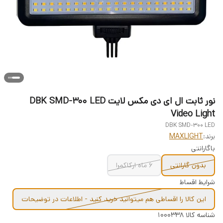
نور ثابت ال ای دی مکس لایت DBK SMD-300 LED
Video Light
DBK SMD-300 LED
برند:
MAXLIGHT
باگارانتی
بدون گارانتی
6 ماه ارکاکمرا
شرایط اقساط
این کالا را اقساطی هم میتوانید خرید کنید - اطلاعات در توضیحات
شناسه کالا
1000338