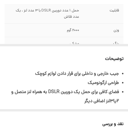
قابلیت
حمل 1 عدد دوربین DSLR با 3 عدد لنز ، یک
عدد فلاش
وزن
2000 گرم
رنگ
مشکی
توضیحات
جیب خارجی و داخلی برای قرار دادن لوازم کوچک
طراحی ارگونومیک
فضای کافی برای حمل یک دوربین DSLR به همراه لنز متصل و
2یا3لنز اضافی دیگر
ابعاد بیرونی: 350x260x130 میلیمتر
وزن: 2000 گرم
نقد و بررسی