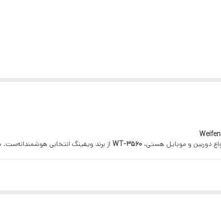
واع دوربین و موبایل هستی،
WT-3560
از برند ویفینگ انتخابی هوشمندانه‌ست. ط