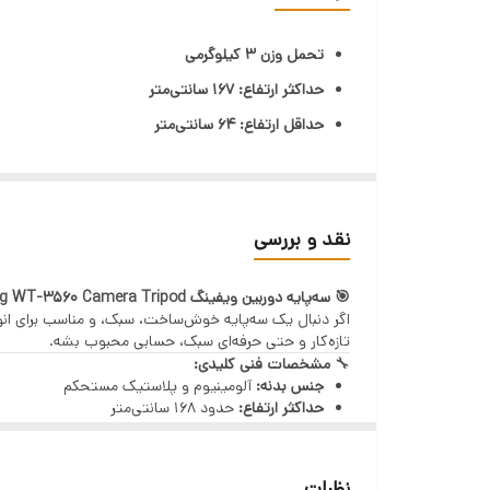
تحمل وزن ۳ کیلوگرمی
حداکثر ارتفاع: 167 سانتی‌متر
حداقل ارتفاع: 64 سانتی‌متر
طول در حالت بسته: 66 سانتی‌متر
وزن پایه 1560 گرمی
جنس سه‌پایه: آلومینیومی
نقد و بررسی
کیفیت بالا
🎯 سه‌پایه دوربین ویفینگ Weifeng WT-3560 Camera Tripod
اگر دنبال یک سه‌پایه خوش‌ساخت، سبک، و مناسب برای ان
تازه‌کار و حتی حرفه‌ای‌ سبک، حسابی محبوب بشه.
🔧
مشخصات فنی کلیدی:
جنس بدنه:
آلومینیوم و پلاستیک مستحکم
حداکثر ارتفاع:
حدود ۱۶۸ سانتی‌متر
حداقل ارتفاع:
حدود ۶۴ سانتی‌متر
ارتفاع در حالت جمع‌شده:
حدود ۶۶ سانتی‌متر
وزن:
حدود ۱.۶ کیلوگرم
نظرات