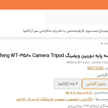
یجیتال
دست‌دوم-کارکرده
تماس با ما
درباره ما
گارانتی سبز آرکاکمرا
ایه ها
پایه دوربین ویفینگ Weifeng WT-3560 Camera Tripod
Weifeng WT-3560 Camera Trip
ند:
WEIFENG
گارانتی
بدون گارانتی
6 ماه آرکاکمرا
ته‌بندی
:
پایه و سه پایه ها
چسب‌ها :
باگارانتی
،
تخصصی
،
تضمین فروشگاه
،
اورجینال
،
کارامد
اکثر ارتفاع
:
167 سانتی‌متر