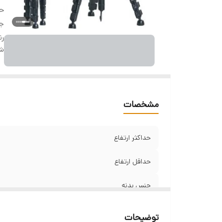
حد
ج
ر
شن
مشخصات
حداکثر ارتفاع
حداقل ارتفاع
جنس بدنه
رنگ
توضیحات