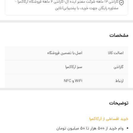
گارانتی 12 ماهه شرکت معتبر ایده آل-گارانتی 6 ماهه فروشگاه آرکاکمرا ‌-
مشاوره رایگان جهت خرید، با پشتیبانی‌آنلاین
مشخصات
اصالت کالا
اصل با تضمین فروشگاه
گارانتی
سبز آرکاکمرا
ارتباط
WiFi و NFC
اندازه حسگر
APS-C
توضیحات
اندازه مانیتور
3 اینچ و قابلیت لمسی
خرید اقساطی از آرکاکمرا
پیکسل
26 مگاپیکسل
وام خرید از ۵۰۰ هزار تا ۵۰ میلیون تومان