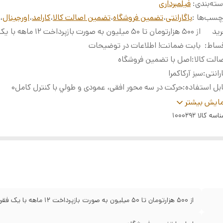
ته‌بندی
:
فیلمبرداری
چسب‌ها :
باگارانتی
،
تضمین فروشگاه
،
تضمین اصالت کالا
،
کارامد
،
اورجینال
،
ید
از ۵۰۰ هزارتومان تا ۵۰ میلیون به صورت
قساط
:
بابت ضمانت! اطلاعات در توضیحات
الت کالا
:
اصل با تضمین فروشگاه
رانتی
:
سبز آرکاکمرا
بل استفاده
:
حرکت در سه محور افقی، عمودی و طولي با کنترل کامل0
وع صفحه نمایش
:
صفحه نمایش لمسی OLED
ایش بیشتر
ویه چرخش هد
:
360 چرخش افقی, 310 چرخش عمودی, 340 چرخش محوری
اسه کالا
1000292
ارژدهی
:
تا 21 ساعت
 ای دی
:
دارای ال ای دی همراه
فحه نمایش
:
دارای صفحه نمایش 0.96 اینچی لمسی
تگیره
:
به همراه دستگیره نگه دارنده (گریپ) با امکان افزایش طول
از ۵۰۰ هزارتومان تا ۵۰ میلیون به صورت بازپرداخت ۱۲ ماهه با یک فقره چک بابت ضمانت! اطلاعات در توضیحات