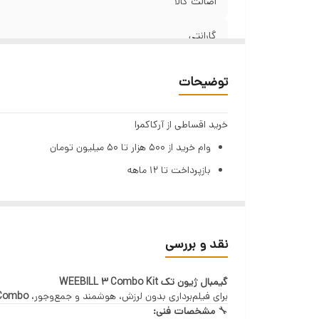
اصالت کالا
گارانتی
قابل استفاده
توضیحات
نوع صفحه نمایش
خرید اقساطی از آرکاکمرا
زاویه چرخش هد
وام خرید از ۵۰۰ هزار تا ۵۰ میلیون تومان
بازپرداخت تا ۱۲ ماهه
شارژدهی
بهره ۲٪ ماهانه (۲۳٪ سالیانه)
ال ای دی
تنها با یک چک صیادی | بدون ضامن | بدون سپرده
مراحل دریافت وام (GSM PAY)
صفحه نمایش
نقد و بررسی
ثبت اطلاعات هویتی و استعلام بانکی
دستگیره
گیمبال ژیون تک WEEBILL 3 Combo Kit
دریافت رتبه اعتباری
برای فیلم‌برداری بدون لرزش، هوشمند و جمع‌وجور،
 Combo
پرداخت هزینه خدمات
🔧
مشخصات فنی: