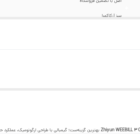
اصل با تضمین فروشگاه
سبز آرکاکمرا
حرکت در سه محور افقی، عمودی و طولي با کنترل کامل0
صفحه نمایش لمسی OLED
360 چرخش افقی, 310 چرخش عمودی, 340 چرخش محوری
تا 21 ساعت
دارای ال ای دی همراه
دارای صفحه نمایش 0.96 اینچی لمسی
به همراه دستگیره نگه دارنده (گریپ) با امکان افزایش طول
Zhiyun WEEBILL 3
بهترین گزینه‌ست؛ گیمبالی با طراحی ارگونومیک، عملکرد حرفه