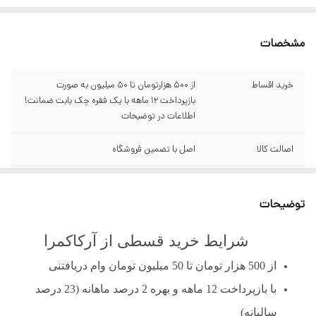
مشخصات
خرید اقساط
از ۵۰۰ هزارتومان تا ۵۰ میلیون به صورت
بازپرداخت ۱۲ ماهه با یک فقره چک بابت ضمانت!
اطلاعات در توضیحات
اصالت کالا
اصل با تضمین فروشگاه
گارانتی
سبز آرکاکمرا
توضیحات
قابلیت
ردیابی اجسام با یک فشار با استفاده از صفحه
لمسی و انتقال دهنده ویدئو AI
شرایط خرید قسطی از آرکاکمرا
نوع صفحه نمایش
نمایشگر لمسی 2.88 اینچی
از 500 هزار تومان تا 50 میلیون تومان وام دریافتنی
با بازپرداخت 12 ماهه
و
بهره 2 درصد ماهانه (23 درصد
زاویه چرخش هد
PAN=360 . ROLL=+80,-260 . TILT=+190,-150
سالیانه)