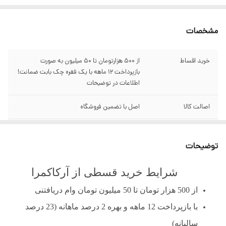
مشخصات
خرید اقساط
از ۵۰۰ هزارتومان تا ۵۰ میلیون به صورت
بازپرداخت ۱۲ ماهه با یک فقره چک بابت ضمانت!
اطلاعات در توضیحات
اصالت کالا
اصل با تضمین فروشگاه
گارانتی
سبز آرکاکمرا
توضیحات
قابلیت وزن تحمل
3 کیلوگرم
شرایط خرید قسطی از آرکاکمرا
سایز صفحه نمایش
1.8 اینچی تمام رنگی
از 500 هزار تومان تا 50 میلیون تومان وام دریافتنی
ظرفیت باطری
12 ساعت
با بازپرداخت 12 ماهه
و
بهره 2 درصد ماهانه (23 درصد
سالیانه)
قفل
دارای قفل اتوماتیک 3محور