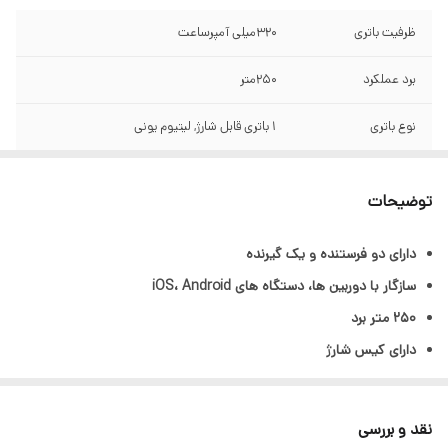
ظرفیت باتری
320میلی آمپرساعت
برد عملکرد
250متر
نوع باتری
1 باتری قابل شارژ, لیتیوم یونی
قابلیت
دارای حافظه داخلی با قابلیت ذخیره 14 ساعت
صدا
توضیحات
سازگار با:
دوربین ها، دستگاه های iOS، Android
دارای دو فرستنده و یک گیرنده
سازگار با دوربین ها، دستگاه های iOS، Android
250 متر برد
دارای کیس شارژ
حذف هوشمند نویز
دارای حافظه داخلی با قابلیت ذخیره 14 ساعت صدا
نقد و بررسی
باتری های قابل شارژ داخلی