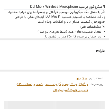
🎙️ میکروفون بی‌سیم DJI Mic 2 Wireless Microphone
الگوی قطبی: همه جهته
اگر به دنبال یک میکروفون بی‌سیم حرفه‌ای و پیشرفته برای تولید محتوا،
ولاگ، مصاحبه یا استریم هستید،
DJI Mic 2
گزینه‌ای عالی با طراحی
جمع‌وجور، کیفیت صدای بالا و امکانات ویژه است.
🔧
مشخصات فنی:
تعداد فرستنده‌ها: ۲ عدد (ضبط هم‌زمان دو صدا)
برد انتقال بی‌سیم: تا ۲۵۰ متر در فضای باز
ضبط داخلی: حافظه داخلی ۸ گیگابایت با کیفیت ۴۸ کیلوهرتز و ۲۴ بیت
فرمت ضبط: WAV مونو
نظرات
پشتیبانی ضبط ۳۲ بیت شناور از طریق اپ DJI Mimo
حذف نویز هوشمند برای صدای شفاف
اتصال به دستگاه‌ها: پورت USB-C و ۳.۵ میلی‌متری
باتری: هر فرستنده و گیرنده تا ۵.۵ ساعت عملکرد
کیس شارژ با ظرفیت بالا برای شارژ هم‌زمان دستگاه‌ها
وزن فرستنده: حدود ۳۰ گرم، وزن گیرنده: حدود ۲۵ گرم
دسته‌بندی
:
میکروفن
✅
ویژگی‌های برجسته:
برچسب‌ها :
باگارانتی
،
مشاوره رایگان
،
تخصصی
،
تضمین اصالت کالا
،
کیفیت صدای حرفه‌ای و واضح
تضمین فروشگاه
،
اورجینال
طراحی کوچک، سبک و قابل حمل
اتصال سریع و آسان بدون نیاز به نرم‌افزار اضافی
فناوری حذف نویز هوشمند
حافظه داخلی برای ضبط بدون نیاز به گیرنده