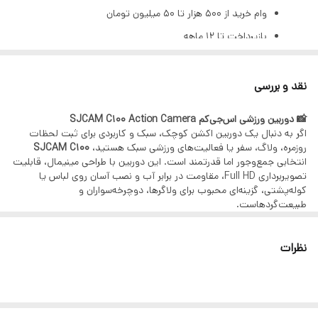
سایر توضیحات
برنامه iOS/Android با ابزارهای ویرایش
وام خرید از ۵۰۰ هزار تا ۵۰ میلیون تومان
بازپرداخت تا ۱۲ ماهه
بهره ۲٪ ماهانه (۲۳٪ سالیانه)
تنها با یک چک صیادی | بدون ضامن | بدون سپرده
نقد و بررسی
مراحل دریافت وام (GSM PAY)
📸 دوربین ورزشی اس‌جی‌کم SJCAM C100 Action Camera
ثبت اطلاعات هویتی و استعلام بانکی
اگر به دنبال یک دوربین اکشن کوچک، سبک و کاربردی برای ثبت لحظات
روزمره، ولاگ، سفر یا فعالیت‌های ورزشی سبک هستید،
SJCAM C100
دریافت رتبه اعتباری
انتخابی جمع‌وجور اما قدرتمند است. این دوربین با طراحی مینیمال، قابلیت
پرداخت هزینه خدمات
تصویربرداری Full HD، مقاومت در برابر آب و نصب آسان روی لباس یا
کوله‌پشتی، گزینه‌ای محبوب برای ولاگرها، دوچرخه‌سواران و
بارگذاری چک صیادی
طبیعت‌گردهاست.
امضای الکترونیک و قرارداد بانکی
🔧
مشخصات فنی:
رزولوشن فیلم‌برداری: Full HD (1080p) تا 30fps
کالاهای قابل خرید
نظرات
عکس‌برداری: با کیفیت 12 مگاپیکسل
زاویه دید: 140 درجه (Wide Angle)
تمامی محصولات فروشگاه آرکاکمرا:
حافظه: پشتیبانی از کارت MicroSD تا 128 گیگابایت
دوربین، لنز، گیمبال، هلیشات، نورپردازی، میکروفون و
باتری: 960 میلی‌آمپرساعت (ضبط تا 2 ساعت)
ابعاد: بسیار کوچک و سبک (ابعاد در حدود یک فندک)
تجهیزات آتلیه