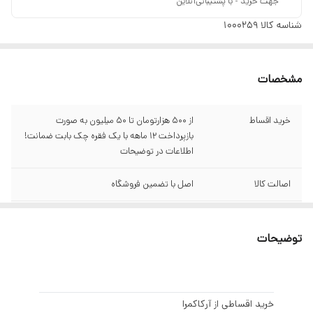
جهت خرید - با پشتیبانی‌آنلاین
شناسه کالا
1000259
مشخصات
خرید اقساط
از ۵۰۰ هزارتومان تا ۵۰ میلیون به صورت
بازپرداخت ۱۲ ماهه با یک فقره چک بابت ضمانت!
اطلاعات در توضیحات
اصالت کالا
اصل با تضمین فروشگاه
گارانتی
سبز آرکاکمرا
توضیحات
نوع باتری
لیتیوم یونی
نوع حسگر
CMOS
خرید اقساطی از آرکاکمرا