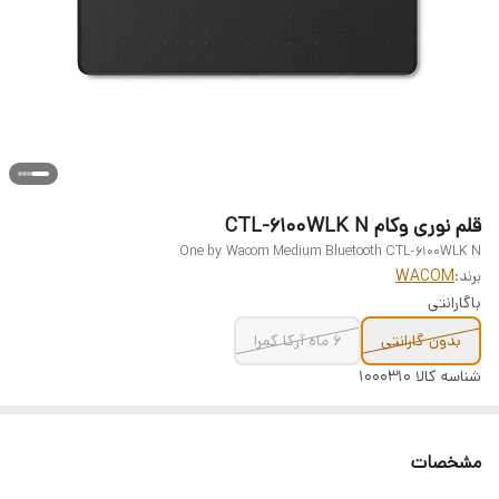
قلم نوری وکام CTL-6100WLK N
One by Wacom Medium Bluetooth CTL-6100WLK N
برند:
WACOM
باگارانتی
بدون گارانتی
6 ماه آرکا کمرا
شناسه کالا
1000310
مشخصات