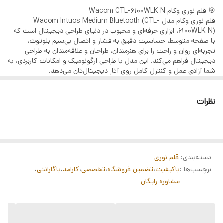
🎯 قلم نوری وکام Wacom CTL-6100WLK N
قلم نوری وکام مدل Wacom Intuos Medium Bluetooth (CTL-
6100WLK N)، ابزاری حرفه‌ای و محبوب در دنیای طراحی دیجیتال است که
با صفحه متوسط، حساسیت دقیق به فشار و اتصال بی‌سیم بلوتوث،
تجربه‌ای روان و راحت را برای هنرمندان، طراحان و علاقه‌مندان به طراحی
دیجیتال فراهم می‌کند. این مدل با طراحی ارگونومیک و امکانات کاربردی، به
شما آزادی عمل و کنترل کامل روی آثار دیجیتال‌تان می‌دهد.
🔧
مشخصات فنی:
مدل: Wacom Intuos Medium Bluetooth (CTL-6100WLK N)
نظرات
اندازه صفحه فعال: Medium (تقریباً 216 × 135 میلی‌متر)
حساسیت به فشار: 4096 سطح فشار
نوع قلم: استایلوس بدون باتری و حساس به فشار
اتصال: USB و بلوتوث نسخه 4.2
سازگاری: Windows و macOS
رنگ: مشکی
دسته‌بندی
:
قلم نوری
✅
ویژگی‌های برجسته:
برچسب‌ها :
باکیفیت
،
تضمین فروشگاه
،
تخصصی
،
کارامد
،
باگارانتی
،
اتصال بی‌سیم بلوتوث برای آزادی عمل بیشتر در طراحی
مشاوره رایگان
حساسیت دقیق به فشار برای کنترل کامل خطوط و جزئیات
طراحی ارگونومیک قلم برای استفاده طولانی‌مدت بدون خستگی
چهار کلید ExpressKeys قابل برنامه‌ریزی برای دسترسی سریع به ابزارها
سازگاری کامل با نرم‌افزارهای حرفه‌ای طراحی و گرافیک
📌
مناسب برای: