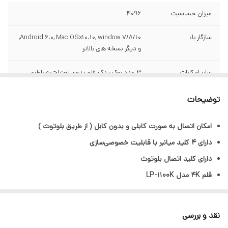
میزان حساسیت
4096
سازگار با:
Android 6.0, Mac OSx10.10, window 7/8/10,
و دیگر نسخه های بالاتر
سایر امکانات
3 عدد نوک یدک, قلم بدون احتیاج به باطری
رابط اتصال
بلوتوث و اتصال از طریق کابل USB to Micro
توضیحات
USB
امکان اتصال به صورت کابلی و بدون کابل ( از طریق بلوتوث )
دارای 4 کلید میانبر با قابلیت خصوصی‌سازی
دارای کلید اتصال بلوتوث
قلم 4K مدل LP-1100K
اتصال از طریق کابل USB to Micro USB
دارای باتری یونی غیر قابل تعویض
نقد و بررسی