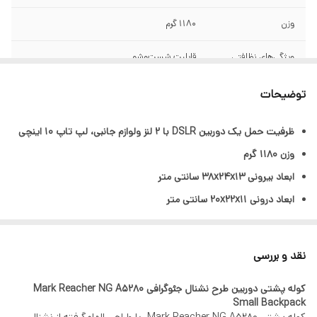
وزن
1180 گرم
ویژگی‌های نظافتی
قابلیت شست‌وشو
جنس کوله
پارچه کتان
توضیحات
ظرفیت حمل یک دوربین DSLR با 2 لنز ولوازم جانبی، لپ تاپ 10 اینچی
وزن 1180 گرم
ابعاد بیرونی 38x24x13 سانتی متر
ابعاد درونی 20x22x11 سانتی متر
جنس کتان
نقد و بررسی
کوله پشتی دوربین طرح نشنال جئوگرافی Mark Reacher NG A5280
Small Backpack