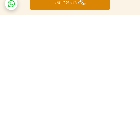
09134620306
برگشت به بالا
تضمین اصالت کالا
ارسال کالا