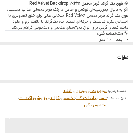
🎯
فون بک گراند قرمز مخمل Red Velvet Backdrop 2×3m
پایه باید به صورت جداگانه تهیه شود.
اگر به دنبال پس‌زمینه‌ای لوکس و خاص با رنگ قرمز مخملی جذاب هستید،
فون بک گراند قرمز مخمل Red Velvet انتخابی عالی برای خلق تصاویری با
احساس غنی، کلاسیک و حرفه‌ای است. این بک‌گراند با بافت نرم و جلوه
مات، فضای گرمی برای انواع پروژه‌های عکاسی و ویدیویی فراهم می‌کند.
🔧
مشخصات فنی:
ابعاد: ۲×۳ متر
جنس: پارچه مخمل با بافت نرم و مات
رنگ: قرمز مخملی
نظرات
قابل نصب آسان روی انواع پایه و دیوار
سبک و قابل حمل برای استفاده در آتلیه و لوکیشن‌های مختلف
✅
ویژگی‌های برجسته:
رنگ قرمز گرم و جذاب با جلوه مخملی لوکس
بافت نرم و مات بدون بازتاب نور مزاحم
مناسب برای پرتره، عکاسی فاین‌آرت و تبلیغاتی
دسته‌بندی
:
تجهیزات نورپردازی و آتلیه
نصب و جمع‌آوری آسان، قابل حمل به هر مکان
برچسب‌ها :
تضمین اصالت کالا
،
تخصصی
،
کارامد
،
پرفروش
،
باکیفیت
،
ایجاد عمق و حس گرما در تصاویر
مشاوره رایگان
📌
مناسب برای:
عکاسی پرتره و فشن با تم کلاسیک و لوکس
تولید محتوای تبلیغاتی و ویدیویی حرفه‌ای
استفاده در آتلیه‌های خانگی و حرفه‌ای
پروژه‌های هنری و تصویربرداری در لوکیشن‌های داخلی